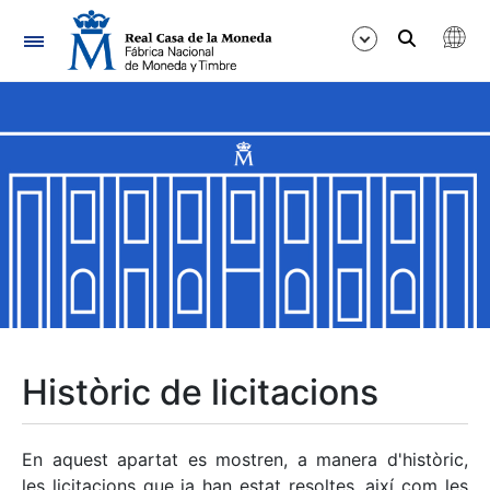
Navegació
Mostra/Amaga
Mostra/Amaga
Mostra/Amaga
Mostra/Amaga
Mostra/Amaga
Històric de licitacions
Mostra/Amaga
En aquest apartat es mostren, a manera d'històric,
les licitacions que ja han estat resoltes, així com les