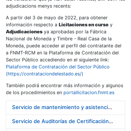
adjudicacions menys recents:
Mostra/Amaga
A partir del 3 de mayo de 2022, para obtener
información respecto a
Licitaciones en curso
y
Mostra/Amaga
Adjudicaciones
ya aprobadas por la Fábrica
Mostra/Amaga
Nacional de Moneda y Timbre - Real Casa de la
Moneda, puede acceder al perfil del contratante del
a FNMT-RCM en la Plataforma de Contratación del
Sector Público accediendo en el siguiente link:
Plataforma de Contratación del Sector Público
(https://contrataciondelestado.es/)
También podrá encontrar más información y algunos
de los procedimientos en
portallicitacion.fnmt.es
Servicio de mantenimiento y asistencia técnica de equipos audiovisuales y alquiler de equipos de sonido y video y de interpretación simultánea en las instalaciones de la FNMT-RCM en Madrid
Mostra/Amaga
Servicio de Auditorías de Certificación de los sistemas de gestión de la FNMT-RCM