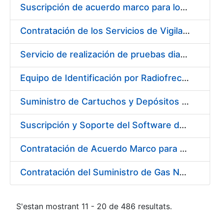
Suscripción de acuerdo marco para los Servicios de Catering y Almuerzos Protocolarios para eventos celebrados en la Real Casa de la Moneda – Fábrica Nacional de Moneda y Timbre
Contratación de los Servicios de Vigilancia de la Salud Individual y Colectiva y diversas actividades preventivas y sanitarias
Servicio de realización de pruebas diagnósticas de COVID-19
Equipo de Identificación por Radiofrecuencia (RFID)
Suministro de Cartuchos y Depósitos de Tinta Originales para Impresoras
Suscripción y Soporte del Software de Diseño Carveco
Contratación de Acuerdo Marco para el Suministro de Rodamientos y Material de Transmisiones para la Fábrica Nacional de Moneda y Timbre – Real Casa de la Moneda
Contratación del Suministro de Gas Natural para la Fábrica Nacional de Moneda y Timbre – Real Casa de Moneda, en sus centros de trabajo de Madrid y Burgos
S'estan mostrant 11 - 20 de 486 resultats.