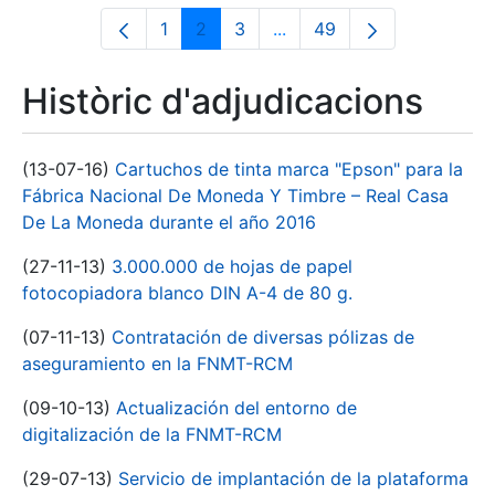
1
2
3
...
49
Pàgina
Pàgina
Pàgina
Pàgines intermèdies Utili
Pàgina
Històric d'adjudicacions
(13-07-16)
Cartuchos de tinta marca "Epson" para la
Fábrica Nacional De Moneda Y Timbre – Real Casa
De La Moneda durante el año 2016
(27-11-13)
3.000.000 de hojas de papel
fotocopiadora blanco DIN A-4 de 80 g.
(07-11-13)
Contratación de diversas pólizas de
aseguramiento en la FNMT-RCM
(09-10-13)
Actualización del entorno de
digitalización de la FNMT-RCM
(29-07-13)
Servicio de implantación de la plataforma