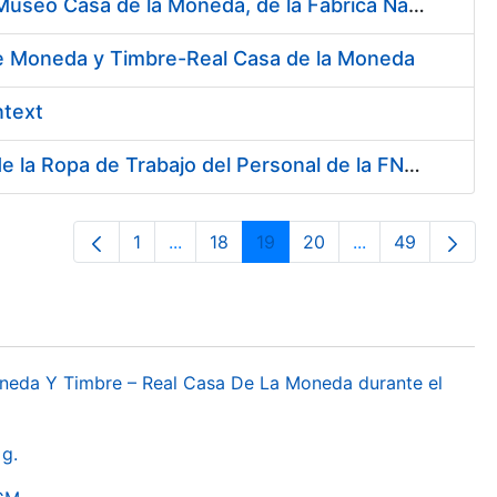
Contratación del Servicio de Atención al Público en la Tienda del Museo Casa de la Moneda, de la Fábrica Nacional de Moneda y Timbre-Real Casa de la Moneda
 de Moneda y Timbre-Real Casa de la Moneda
ntext
Servicio de Lavado, Limpieza, Descontaminación y Desinfección de la Ropa de Trabajo del Personal de la FNMT-RCM
1
...
18
19
20
...
49
Pàgina
Pàgines intermèdies Utilitzeu TAB per
Pàgina
Pàgina
Pàgina
Pàgines intermèd
Pàgina
oneda Y Timbre – Real Casa De La Moneda durante el
g.