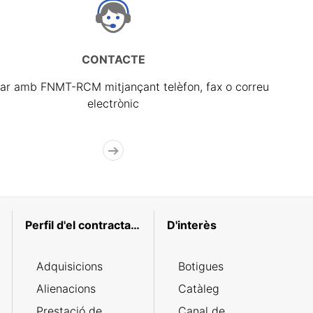
CONTACTE
ar amb FNMT-RCM mitjançant telèfon, fax o correu
electrònic
Perfil d'el contractant
D'interès
Adquisicions
Botigues
Alienacions
Catàleg
Prestació de
Canal de