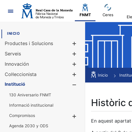
Navegació
FNMT
Ceres
El
INICIO
Productes i Solucions
Mostra/Amag
Serveis
Mostra/Amag
Innovación
Mostra/Amag
Col·leccionista
Mostra/Amag
Inicio
Institu
Institució
Mostra/Amag
130 Aniversario FNMT
Històric 
Informació institucional
Compromisos
Mostra/Amaga
En aquest apartat 
Agenda 2030 y ODS