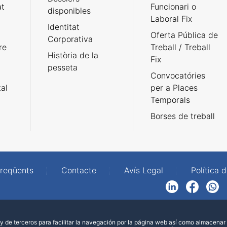
at
Funcionari o
disponibles
Laboral Fix
Identitat
Oferta Pública de
Corporativa
re
Treball / Treball
Història de la
Fix
pesseta
Convocatóries
tal
per a Places
Temporals
Borses de treball
freqüents
Contacte
Avís Legal
Política d
LinkedIn
Facebook
WhatsApp
 de terceros para facilitar la navegación por la página web así como almacenar 