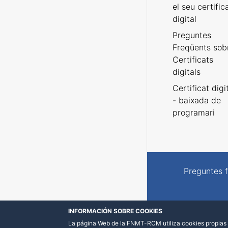
el seu certific
digital
Preguntes
Freqüents sob
Certificats
digitals
Certificat digi
- baixada de
programari
Preguntes 
INFORMACIÓN SOBRE COOKIES
La página Web de la FNMT-RCM utiliza cookies propias y