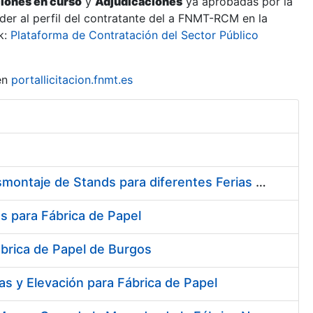
ciones en curso
y
Adjudicaciones
ya aprobadas por la
er al perfil del contratante del a FNMT-RCM en la
k:
Plataforma de Contratación del Sector Público
en
portallicitacion.fnmt.es
Contratación del Servicio de Diseño, Construcción, Montaje y Desmontaje de Stands para diferentes Ferias y Jornadas Nacionales e Internacionales
s para Fábrica de Papel
ábrica de Papel de Burgos
s y Elevación para Fábrica de Papel