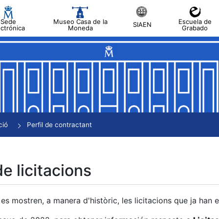
Sede
Museo Casa de la
Escuela de
SIAEN
ectrónica
Moneda
Grabado
a
a
a
a
ció
Perfil de contractant
a
de licitacions
es mostren, a manera d'històric, les licitacions que ja han 