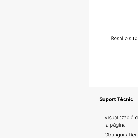
Resol els t
Suport Tècnic
Visualització 
la pàgina
Obtingui / Ren