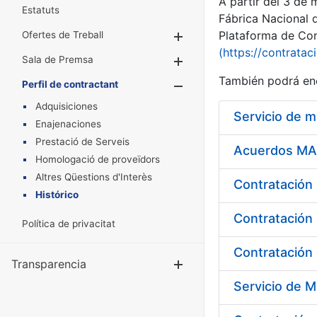
A partir del 3 de
Estatuts
Fábrica Nacional 
Plataforma de Cont
Ofertes de Treball
Mostra/Amaga
(https://contratac
Sala de Premsa
Mostra/Amaga
También podrá enc
Perfil de contractant
Mostra/Amaga
Adquisiciones
Servicio de 
Enajenaciones
Prestació de Serveis
Acuerdos MAR
Homologació de proveïdors
Altres Qüestions d'Interès
Histórico
Contratación 
Política de privacitat
Contratación 
Transparencia
Mostra/Amag
Servicio de M