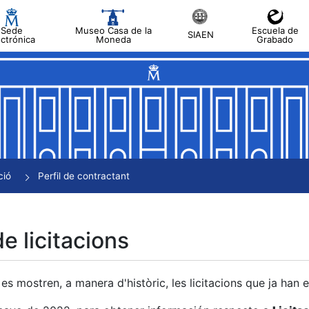
Sede
Museo Casa de la
Escuela de
SIAEN
ectrónica
Moneda
Grabado
a
a
a
a
ció
Perfil de contractant
a
de licitacions
es mostren, a manera d'històric, les licitacions que ja han 