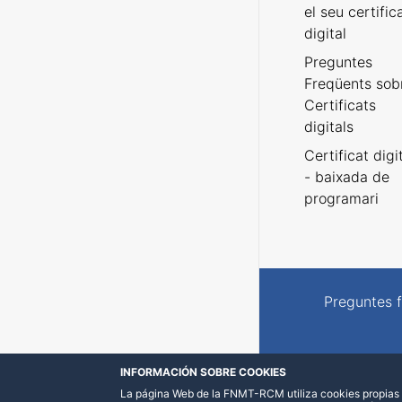
el seu certific
digital
Preguntes
Freqüents sob
Certificats
digitals
Certificat digi
- baixada de
programari
Preguntes 
INFORMACIÓN SOBRE COOKIES
La página Web de la FNMT-RCM utiliza cookies propias y