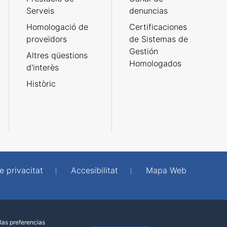
Serveis
denuncias
Homologació de
Certificaciones
proveïdors
de Sistemas de
Gestión
Altres qüestions
Homologados
d'interès
Històric
e privacitat
Accesibilitat
Mapa Web
las preferencias