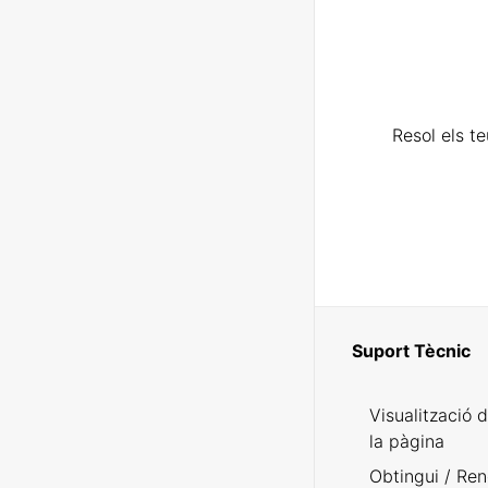
Resol els t
Suport Tècnic
Visualització 
la pàgina
Obtingui / Ren