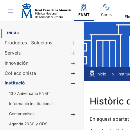
Navegació
FNMT
Ceres
El
INICIO
Productes i Solucions
Mostra/Amag
Serveis
Mostra/Amag
Innovación
Mostra/Amag
Col·leccionista
Mostra/Amag
Inicio
Institu
Institució
Mostra/Amag
130 Aniversario FNMT
Històric 
Informació institucional
Compromisos
Mostra/Amaga
En aquest apartat 
Agenda 2030 y ODS