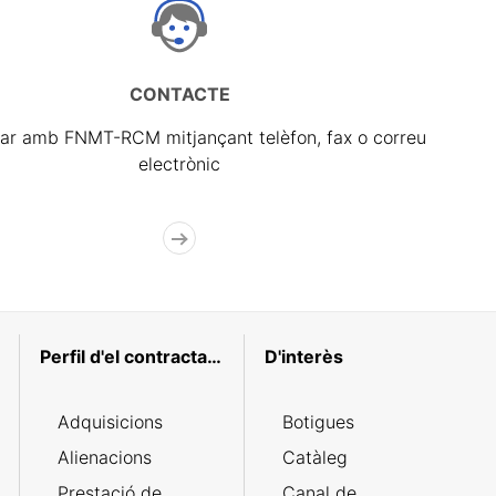
CONTACTE
ar amb FNMT-RCM mitjançant telèfon, fax o correu
electrònic
Perfil d'el contractant
D'interès
Adquisicions
Botigues
Alienacions
Catàleg
Prestació de
Canal de