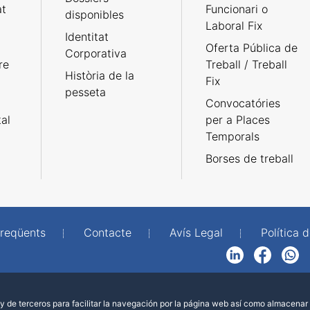
at
Funcionari o
disponibles
Laboral Fix
Identitat
Oferta Pública de
Corporativa
re
Treball / Treball
Història de la
Fix
pesseta
Convocatóries
tal
per a Places
Temporals
Borses de treball
freqüents
Contacte
Avís Legal
Política d
LinkedIn
Facebook
WhatsApp
 de terceros para facilitar la navegación por la página web así como almacenar 