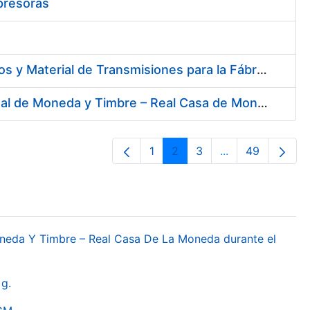
presoras
Contratación de Acuerdo Marco para el Suministro de Rodamientos y Material de Transmisiones para la Fábrica Nacional de Moneda y Timbre – Real Casa de la Moneda
Contratación del Suministro de Gas Natural para la Fábrica Nacional de Moneda y Timbre – Real Casa de Moneda, en sus centros de trabajo de Madrid y Burgos
1
2
3
...
49
Pàgina
Pàgina
Pàgina
Pàgines intermèd
Pàgina
oneda Y Timbre – Real Casa De La Moneda durante el
g.