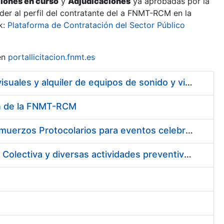
ciones en curso
y
Adjudicaciones
ya aprobadas por la
er al perfil del contratante del a FNMT-RCM en la
k:
Plataforma de Contratación del Sector Público
en
portallicitacion.fnmt.es
Servicio de mantenimiento y asistencia técnica de equipos audiovisuales y alquiler de equipos de sonido y video y de interpretación simultánea en las instalaciones de la FNMT-RCM en Madrid
ión de la FNMT-RCM
Suscripción de acuerdo marco para los Servicios de Catering y Almuerzos Protocolarios para eventos celebrados en la Real Casa de la Moneda – Fábrica Nacional de Moneda y Timbre
Contratación de los Servicios de Vigilancia de la Salud Individual y Colectiva y diversas actividades preventivas y sanitarias