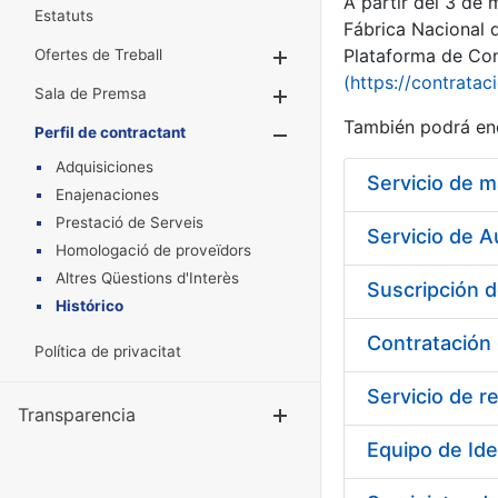
A partir del 3 de
Estatuts
Fábrica Nacional 
Plataforma de Cont
Ofertes de Treball
Mostra/Amaga
(https://contratac
Sala de Premsa
Mostra/Amaga
También podrá enc
Perfil de contractant
Mostra/Amaga
Adquisiciones
Enajenaciones
Prestació de Serveis
Servicio de A
Homologació de proveïdors
Altres Qüestions d'Interès
Histórico
Política de privacitat
Servicio de r
Transparencia
Mostra/Amag
Equipo de Ide