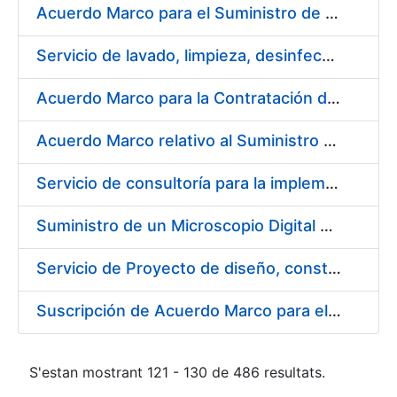
Acuerdo Marco para el Suministro de Droguería y Limpieza para la FNMT-RCM durante el año 2019 en su Sede de Madrid
Servicio de lavado, limpieza, desinfección y descontaminación de la ropa de trabajo del personal de la FNMT-RCM de Madrid
Acuerdo Marco para la Contratación de Fabricación de Piezas
Acuerdo Marco relativo al Suministro de Informáticos 2019
Servicio de consultoría para la implementación de un Proceso Automatizado de Preparación de Expedientes de Compras
Suministro de un Microscopio Digital Automático
Servicio de Proyecto de diseño, construcción, montaje, desmontaje y transporte de stands durante 2019
Suscripción de Acuerdo Marco para el Suministro de Sillería Ergonómica para la FNMT-RCM
S'estan mostrant 121 - 130 de 486 resultats.