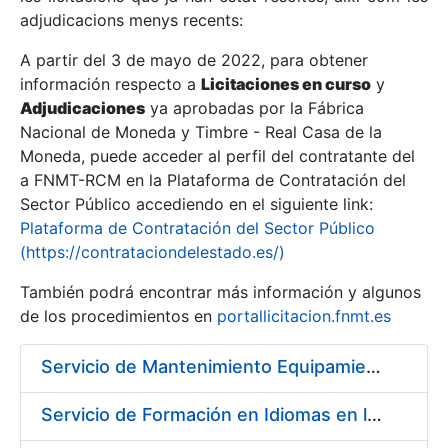
adjudicacions menys recents:
Mostra/Amaga
A partir del 3 de mayo de 2022, para obtener
información respecto a
Licitaciones en curso
y
Mostra/Amaga
Adjudicaciones
ya aprobadas por la Fábrica
Mostra/Amaga
Nacional de Moneda y Timbre - Real Casa de la
Moneda, puede acceder al perfil del contratante del
a FNMT-RCM en la Plataforma de Contratación del
Sector Público accediendo en el siguiente link:
Plataforma de Contratación del Sector Público
(https://contrataciondelestado.es/)
También podrá encontrar más información y algunos
de los procedimientos en
portallicitacion.fnmt.es
Servicio de Mantenimiento Equipamiento ORACLE en CERES periodo 2019-2020
Mostra/Amaga
Servicio de Formación en Idiomas en la Modalidad Presencial