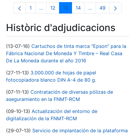
1
...
12
13
14
...
49
Pàgina
Pàgines intermèdies Utilitzeu TAB per na
Pàgina
Pàgina
Pàgina
Pàgines intermèdies
Pàgina
Històric d'adjudicacions
(13-07-16)
Cartuchos de tinta marca "Epson" para la
Fábrica Nacional De Moneda Y Timbre – Real Casa
De La Moneda durante el año 2016
(27-11-13)
3.000.000 de hojas de papel
fotocopiadora blanco DIN A-4 de 80 g.
(07-11-13)
Contratación de diversas pólizas de
aseguramiento en la FNMT-RCM
(09-10-13)
Actualización del entorno de
digitalización de la FNMT-RCM
(29-07-13)
Servicio de implantación de la plataforma