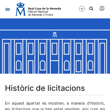
Navegació
Mostra/Amaga
Mostra/Amaga
Mostra/Amaga
Mostra/Amaga
Mostra/Amaga
Històric de licitacions
Mostra/Amaga
En aquest apartat es mostren, a manera d'històric,
les licitacions que ja han estat resoltes, així com les