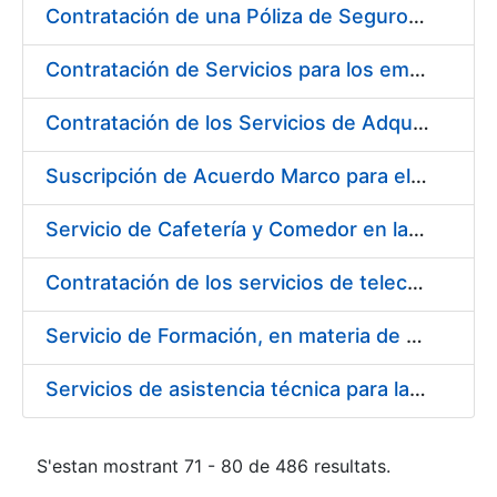
Contratación de una Póliza de Seguro Colectivo de Asistencia Sanitaria para la Fábrica Nacional de Moneda y Timbre – Real Casa de la Moneda
Contratación de Servicios para los empleados de la Fábrica Nacional de Moneda y Timbre-Real Casa de la Moneda para el año 2020, en ejecución de la sentencia número 511/2020 de la Sala de lo Social del Tribunal Supremo (Cesta de Navidad)
Contratación de los Servicios de Adquisición, Renovación y Mantenimiento de Licencias Software de Ofimática ( 2 lotes)
Suscripción de Acuerdo Marco para el Suministro de Material de Acero Inoxidable de la Entidad Pública Empresarial Fábrica Nacional de Moneda y Timbre-Real Casa de la Moneda (FNMT-RCM)
Servicio de Cafetería y Comedor en la sede central de la Fábrica Nacional de Moneda y Timbre-Real Casa de la Moneda en Madrid
Contratación de los servicios de telecomunicaciones para la FNMT-RCM
Servicio de Formación, en materia de Prevención de Riesgos Laborales, de Cursos de Operador de Carretillas de Manutención, Puente Grúa, Polipastos y Plataformas Móviles de Personal (PEMP), en su sede de Madrid y Burgos
Servicios de asistencia técnica para la realización de análisis de las aguas potables
S'estan mostrant 71 - 80 de 486 resultats.