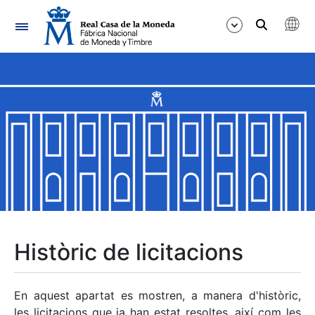
Navegació
Mostra/Amaga
Mostra/Amaga
Mostra/Amaga
Mostra/Amaga
Mostra/Amaga
Històric de licitacions
Mostra/Amaga
En aquest apartat es mostren, a manera d'històric,
les licitacions que ja han estat resoltes, així com les