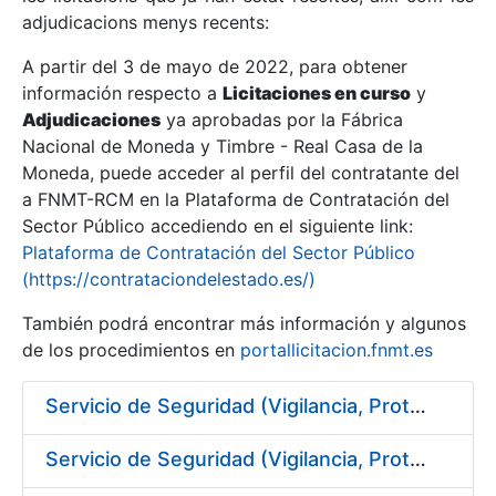
adjudicacions menys recents:
Mostra/Amaga
A partir del 3 de mayo de 2022, para obtener
información respecto a
Licitaciones en curso
y
Mostra/Amaga
Adjudicaciones
ya aprobadas por la Fábrica
Mostra/Amaga
Nacional de Moneda y Timbre - Real Casa de la
Moneda, puede acceder al perfil del contratante del
a FNMT-RCM en la Plataforma de Contratación del
Sector Público accediendo en el siguiente link:
Plataforma de Contratación del Sector Público
(https://contrataciondelestado.es/)
También podrá encontrar más información y algunos
de los procedimientos en
portallicitacion.fnmt.es
Servicio de Seguridad (Vigilancia, Protección y Control) en los centros de la FNMT-RCM en Burgos
Mostra/Amaga
Servicio de Seguridad (Vigilancia, Protección y Control) en los centros de la FNMT-RCM en Madrid