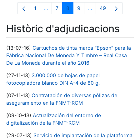
1
...
7
8
9
...
49
Pàgina
Pàgines intermèdies Utilitzeu TAB per n
Pàgina
Pàgina
Pàgina
Pàgines intermèdies 
Pàgina
Històric d'adjudicacions
(13-07-16)
Cartuchos de tinta marca "Epson" para la
Fábrica Nacional De Moneda Y Timbre – Real Casa
De La Moneda durante el año 2016
(27-11-13)
3.000.000 de hojas de papel
fotocopiadora blanco DIN A-4 de 80 g.
(07-11-13)
Contratación de diversas pólizas de
aseguramiento en la FNMT-RCM
(09-10-13)
Actualización del entorno de
digitalización de la FNMT-RCM
(29-07-13)
Servicio de implantación de la plataforma