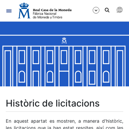
Navegació
Mostra/Amaga
Mostra/Amaga
Mostra/Amaga
Mostra/Amaga
Mostra/Amaga
Històric de licitacions
Mostra/Amaga
En aquest apartat es mostren, a manera d'històric,
les licitacions que ja han estat resoltes, així com les