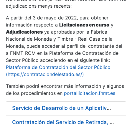
adjudicacions menys recents:
Mostra/Amaga
A partir del 3 de mayo de 2022, para obtener
información respecto a
Licitaciones en curso
y
Mostra/Amaga
Adjudicaciones
ya aprobadas por la Fábrica
Mostra/Amaga
Nacional de Moneda y Timbre - Real Casa de la
Moneda, puede acceder al perfil del contratante del
a FNMT-RCM en la Plataforma de Contratación del
Sector Público accediendo en el siguiente link:
Plataforma de Contratación del Sector Público
(https://contrataciondelestado.es/)
También podrá encontrar más información y algunos
de los procedimientos en
portallicitacion.fnmt.es
Servicio de Desarrollo de un Aplicativo para la Generación de Claves
Mostra/Amaga
Contratación del Servicio de Retirada, Transporte y Gestión de Briquetas en Fábrica de Papel de Burgos