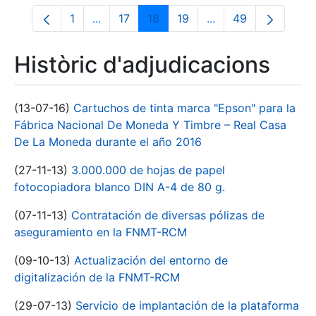
1
...
17
18
19
...
49
Pàgina
Pàgines intermèdies Utilitzeu TAB per na
Pàgina
Pàgina
Pàgina
Pàgines intermèdies
Pàgina
Històric d'adjudicacions
(13-07-16)
Cartuchos de tinta marca "Epson" para la
Fábrica Nacional De Moneda Y Timbre – Real Casa
De La Moneda durante el año 2016
(27-11-13)
3.000.000 de hojas de papel
fotocopiadora blanco DIN A-4 de 80 g.
(07-11-13)
Contratación de diversas pólizas de
aseguramiento en la FNMT-RCM
(09-10-13)
Actualización del entorno de
digitalización de la FNMT-RCM
(29-07-13)
Servicio de implantación de la plataforma