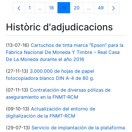
1
...
18
19
20
...
49
Pàgina
Pàgines intermèdies Utilitzeu TAB per na
Pàgina
Pàgina
Pàgina
Pàgines intermèdies
Pàgina
Històric d'adjudicacions
(13-07-16)
Cartuchos de tinta marca "Epson" para la
Fábrica Nacional De Moneda Y Timbre – Real Casa
De La Moneda durante el año 2016
(27-11-13)
3.000.000 de hojas de papel
fotocopiadora blanco DIN A-4 de 80 g.
(07-11-13)
Contratación de diversas pólizas de
aseguramiento en la FNMT-RCM
(09-10-13)
Actualización del entorno de
digitalización de la FNMT-RCM
(29-07-13)
Servicio de implantación de la plataforma