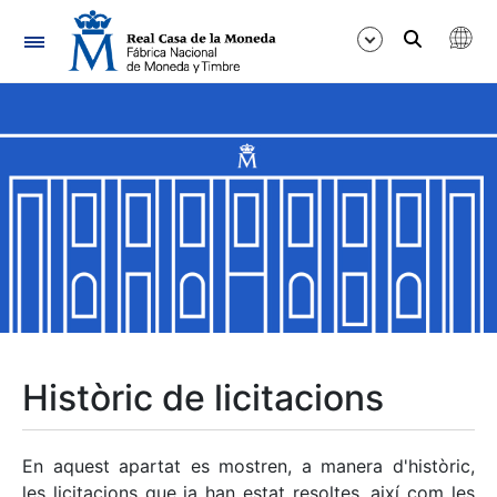
Navegació
Mostra/Amaga
Mostra/Amaga
Mostra/Amaga
Mostra/Amaga
Mostra/Amaga
Històric de licitacions
Mostra/Amaga
En aquest apartat es mostren, a manera d'històric,
les licitacions que ja han estat resoltes, així com les