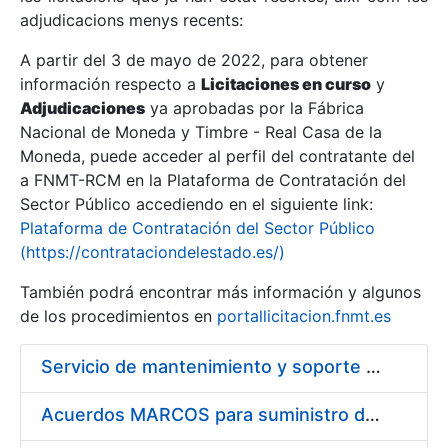
adjudicacions menys recents:
Mostra/Amaga
A partir del 3 de mayo de 2022, para obtener
información respecto a
Licitaciones en curso
y
Mostra/Amaga
Adjudicaciones
ya aprobadas por la Fábrica
Mostra/Amaga
Nacional de Moneda y Timbre - Real Casa de la
Moneda, puede acceder al perfil del contratante del
a FNMT-RCM en la Plataforma de Contratación del
Sector Público accediendo en el siguiente link:
Plataforma de Contratación del Sector Público
(https://contrataciondelestado.es/)
También podrá encontrar más información y algunos
de los procedimientos en
portallicitacion.fnmt.es
Servicio de mantenimiento y soporte Sistema SIEM
Mostra/Amaga
Acuerdos MARCOS para suministro de material de ferretería