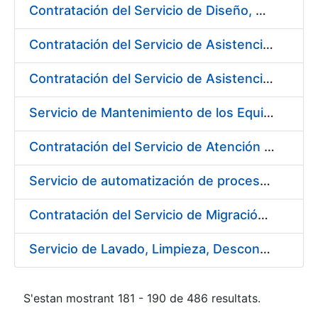
Contratación del Servicio de Diseño, Construcción, Montaje y Desmontaje de Stands para diferentes Ferias y Jornadas Nacionales e Internacionales
Contratación del Servicio de Asistencia Técnica en Obras Menores para Fábrica de Papel
Contratación del Servicio de Asistencia Técnica Mecánica para Fábrica de Papel de Burgos
Servicio de Mantenimiento de los Equipos de Transporte de Cargas y Elevación para Fábrica de Papel
Contratación del Servicio de Atención al Público en la Tienda del Museo Casa de la Moneda, de la Fábrica Nacional de Moneda y Timbre-Real Casa de la Moneda
Servicio de automatización de procesos, de la Fábrica Nacional de Moneda y Timbre-Real Casa de la Moneda
Contratación del Servicio de Migración del Sistema ACSFE a Opentext
Servicio de Lavado, Limpieza, Descontaminación y Desinfección de la Ropa de Trabajo del Personal de la FNMT-RCM
S'estan mostrant 181 - 190 de 486 resultats.