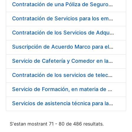
Contratación de una Póliza de Seguro Colectivo de Asistencia Sanitaria para la Fábrica Nacional de Moneda y Timbre – Real Casa de la Moneda
Contratación de Servicios para los empleados de la Fábrica Nacional de Moneda y Timbre-Real Casa de la Moneda para el año 2020, en ejecución de la sentencia número 511/2020 de la Sala de lo Social del Tribunal Supremo (Cesta de Navidad)
Contratación de los Servicios de Adquisición, Renovación y Mantenimiento de Licencias Software de Ofimática ( 2 lotes)
Suscripción de Acuerdo Marco para el Suministro de Material de Acero Inoxidable de la Entidad Pública Empresarial Fábrica Nacional de Moneda y Timbre-Real Casa de la Moneda (FNMT-RCM)
Servicio de Cafetería y Comedor en la sede central de la Fábrica Nacional de Moneda y Timbre-Real Casa de la Moneda en Madrid
Contratación de los servicios de telecomunicaciones para la FNMT-RCM
Servicio de Formación, en materia de Prevención de Riesgos Laborales, de Cursos de Operador de Carretillas de Manutención, Puente Grúa, Polipastos y Plataformas Móviles de Personal (PEMP), en su sede de Madrid y Burgos
Servicios de asistencia técnica para la realización de análisis de las aguas potables
S'estan mostrant 71 - 80 de 486 resultats.