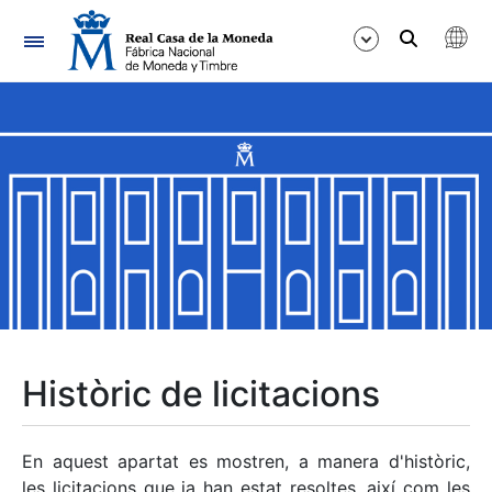
Navegació
Mostra/Amaga
Mostra/Amaga
Mostra/Amaga
Mostra/Amaga
Mostra/Amaga
Històric de licitacions
Mostra/Amaga
En aquest apartat es mostren, a manera d'històric,
les licitacions que ja han estat resoltes, així com les