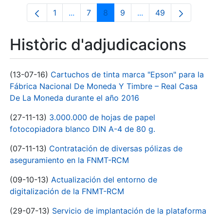
1
...
7
8
9
...
49
Pàgina
Pàgines intermèdies Utilitzeu TAB per n
Pàgina
Pàgina
Pàgina
Pàgines intermèdies 
Pàgina
Històric d'adjudicacions
(13-07-16)
Cartuchos de tinta marca "Epson" para la
Fábrica Nacional De Moneda Y Timbre – Real Casa
De La Moneda durante el año 2016
(27-11-13)
3.000.000 de hojas de papel
fotocopiadora blanco DIN A-4 de 80 g.
(07-11-13)
Contratación de diversas pólizas de
aseguramiento en la FNMT-RCM
(09-10-13)
Actualización del entorno de
digitalización de la FNMT-RCM
(29-07-13)
Servicio de implantación de la plataforma