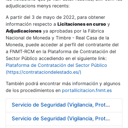
adjudicacions menys recents:
Mostra/Amaga
A partir del 3 de mayo de 2022, para obtener
información respecto a
Licitaciones en curso
y
Mostra/Amaga
Adjudicaciones
ya aprobadas por la Fábrica
Mostra/Amaga
Nacional de Moneda y Timbre - Real Casa de la
Moneda, puede acceder al perfil del contratante del
a FNMT-RCM en la Plataforma de Contratación del
Sector Público accediendo en el siguiente link:
Plataforma de Contratación del Sector Público
(https://contrataciondelestado.es/)
También podrá encontrar más información y algunos
de los procedimientos en
portallicitacion.fnmt.es
Servicio de Seguridad (Vigilancia, Protección y Control) en los centros de la FNMT-RCM en Burgos
Mostra/Amaga
Servicio de Seguridad (Vigilancia, Protección y Control) en los centros de la FNMT-RCM en Madrid