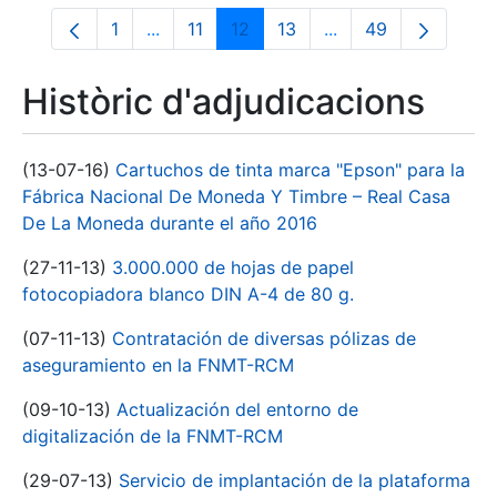
1
...
11
12
13
...
49
Pàgina
Pàgines intermèdies Utilitzeu TAB per na
Pàgina
Pàgina
Pàgina
Pàgines intermèdies
Pàgina
Històric d'adjudicacions
(13-07-16)
Cartuchos de tinta marca "Epson" para la
Fábrica Nacional De Moneda Y Timbre – Real Casa
De La Moneda durante el año 2016
(27-11-13)
3.000.000 de hojas de papel
fotocopiadora blanco DIN A-4 de 80 g.
(07-11-13)
Contratación de diversas pólizas de
aseguramiento en la FNMT-RCM
(09-10-13)
Actualización del entorno de
digitalización de la FNMT-RCM
(29-07-13)
Servicio de implantación de la plataforma