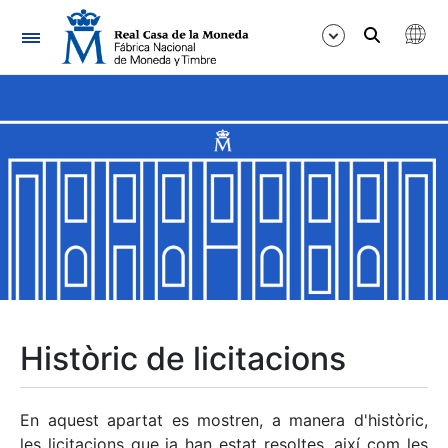
Navegació
Mostra/Amaga
Mostra/Amaga
Mostra/Amaga
Mostra/Amaga
Mostra/Amaga
Històric de licitacions
Mostra/Amaga
En aquest apartat es mostren, a manera d'històric,
les licitacions que ja han estat resoltes, així com les