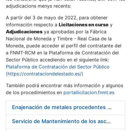
adjudicacions menys recents:
Mostra/Amaga
A partir del 3 de mayo de 2022, para obtener
información respecto a
Licitaciones en curso
y
Mostra/Amaga
Adjudicaciones
ya aprobadas por la Fábrica
Mostra/Amaga
Nacional de Moneda y Timbre - Real Casa de la
Moneda, puede acceder al perfil del contratante del
a FNMT-RCM en la Plataforma de Contratación del
Sector Público accediendo en el siguiente link:
Plataforma de Contratación del Sector Público
(https://contrataciondelestado.es/)
También podrá encontrar más información y algunos
de los procedimientos en
portallicitacion.fnmt.es
Enajenación de metales procedentes de desmonetización
Mostra/Amaga
Servicio de Mantenimiento de los ascensores, montacargas y plataformas de minusválidos instalados en la FNMT-RCM