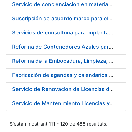
Servicio de concienciación en materia de prevención de riesgos laborales
Suscripción de acuerdo marco para el servicio de diseño y producción del material gráfico necesario para el desarrollo de la actividad comercial, institucional y cultural de la entidad pública empresarial Fábrica Nacional de Moneda y Timbre-Real Casa de la Moneda (FNMT-RCM)
Servicios de consultoría para implantación por fases de un sistema de gestión del ciclo de vida de las aplicaciones en el área de desarrollo de CERES (fase 2)
Reforma de Contenedores Azules para Transporte y Almacenaje de Cospel de Acuñar Moneda
Reforma de la Embocadura, Limpieza, Pintado y Numerado de 700 Contenedores Verdes para Moneda
Fabricación de agendas y calendarios de la FNMT-RCM 2020
Servicio de Renovación de Licencias de Productos Autodesk
Servicio de Mantenimiento Licencias y Soporte a Implantación Liferay de CERES
S'estan mostrant 111 - 120 de 486 resultats.