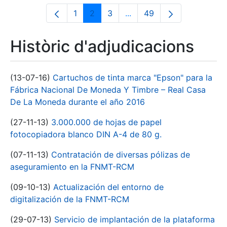
1
2
3
...
49
Pàgina
Pàgina
Pàgina
Pàgines intermèdies Utili
Pàgina
Històric d'adjudicacions
(13-07-16)
Cartuchos de tinta marca "Epson" para la
Fábrica Nacional De Moneda Y Timbre – Real Casa
De La Moneda durante el año 2016
(27-11-13)
3.000.000 de hojas de papel
fotocopiadora blanco DIN A-4 de 80 g.
(07-11-13)
Contratación de diversas pólizas de
aseguramiento en la FNMT-RCM
(09-10-13)
Actualización del entorno de
digitalización de la FNMT-RCM
(29-07-13)
Servicio de implantación de la plataforma