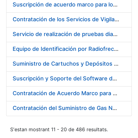
Suscripción de acuerdo marco para los Servicios de Catering y Almuerzos Protocolarios para eventos celebrados en la Real Casa de la Moneda – Fábrica Nacional de Moneda y Timbre
Contratación de los Servicios de Vigilancia de la Salud Individual y Colectiva y diversas actividades preventivas y sanitarias
Servicio de realización de pruebas diagnósticas de COVID-19
Equipo de Identificación por Radiofrecuencia (RFID)
Suministro de Cartuchos y Depósitos de Tinta Originales para Impresoras
Suscripción y Soporte del Software de Diseño Carveco
Contratación de Acuerdo Marco para el Suministro de Rodamientos y Material de Transmisiones para la Fábrica Nacional de Moneda y Timbre – Real Casa de la Moneda
Contratación del Suministro de Gas Natural para la Fábrica Nacional de Moneda y Timbre – Real Casa de Moneda, en sus centros de trabajo de Madrid y Burgos
S'estan mostrant 11 - 20 de 486 resultats.