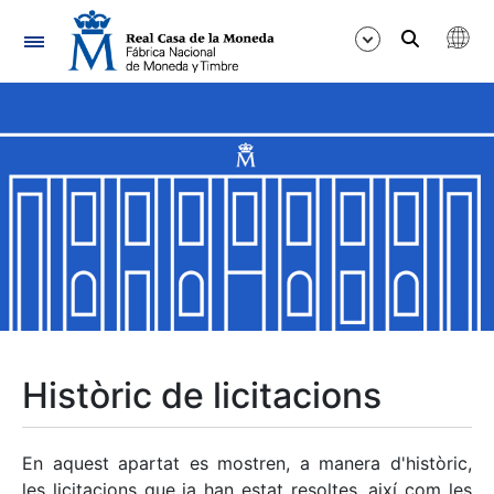
Navegació
Mostra/Amaga
Mostra/Amaga
Mostra/Amaga
Mostra/Amaga
Mostra/Amaga
Històric de licitacions
Mostra/Amaga
En aquest apartat es mostren, a manera d'històric,
les licitacions que ja han estat resoltes, així com les