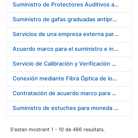
Suministro de Protectores Auditivos a medida para las personas trabajadoras de los Centros de Trabajo de Madrid y Burgos
Suministro de gafas graduadas antiproyecciones para los trabajadores de la FNMT-RCM en los centros de trabajo de Madrid y Burgos
Servicios de una empresa externa para el asesoramiento y resolución de los recursos de alzada que se presentan relacionados con procesos de selección para la FNMT-RCM
Acuerdo marco para el suministro e instalación de persianas, estores y otros complementos
Servicio de Calibración y Verificación Externa de los Equipos de Medición del Servicio de Prevención de la FNMT-RCM
Conexión mediante Fibra Óptica de los Centros de Proceso de Datos (CPDs) de las sedes de la FNMT-RCM de Burgos y Madrid
Contratación de acuerdo marco para el Suministro de Material de Electricidad para la Fábrica Nacional de Moneda y Timbre-Real Casa de la Moneda en su centro de trabajo de Burgos
Suministro de estuches para moneda de 30 €
S'estan mostrant 1 - 10 de 486 resultats.