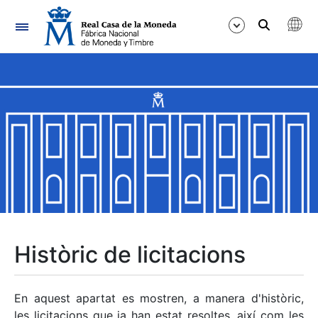
Navegació
Mostra/Amaga
Mostra/Amaga
Mostra/Amaga
Mostra/Amaga
Mostra/Amaga
Històric de licitacions
Mostra/Amaga
En aquest apartat es mostren, a manera d'històric,
les licitacions que ja han estat resoltes, així com les