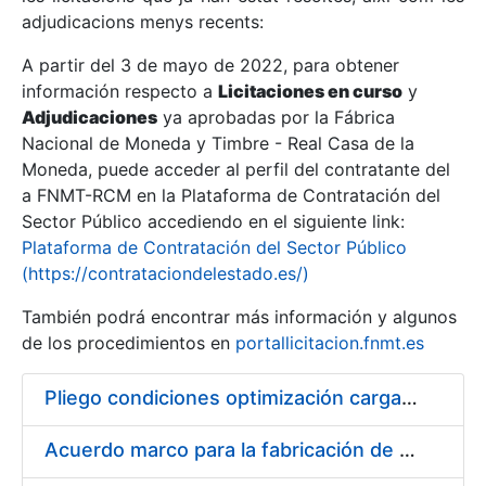
adjudicacions menys recents:
Mostra/Amaga
A partir del 3 de mayo de 2022, para obtener
información respecto a
Licitaciones en curso
y
Mostra/Amaga
Adjudicaciones
ya aprobadas por la Fábrica
Mostra/Amaga
Nacional de Moneda y Timbre - Real Casa de la
Moneda, puede acceder al perfil del contratante del
a FNMT-RCM en la Plataforma de Contratación del
Sector Público accediendo en el siguiente link:
Plataforma de Contratación del Sector Público
(https://contrataciondelestado.es/)
También podrá encontrar más información y algunos
de los procedimientos en
portallicitacion.fnmt.es
Pliego condiciones optimización cargas compras firmado
Mostra/Amaga
Acuerdo marco para la fabricación de piezas