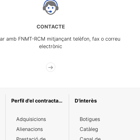
CONTACTE
ar amb FNMT-RCM mitjançant telèfon, fax o correu
electrònic
Perfil d'el contractant
D'interès
Adquisicions
Botigues
Alienacions
Catàleg
Prestació de
Canal de