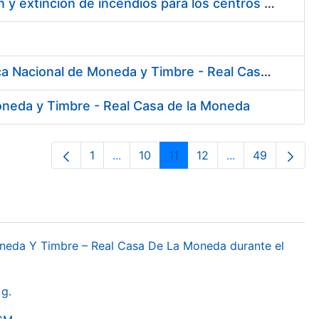
Contratación de servicios de especialistas técnicos en prevención y extinción de incendios para los centros de Madrid y Burgos de la FNMT-RCM
Contratación de diversas Pólizas de Aseguramiento para la Fábrica Nacional de Moneda y Timbre - Real Casa de la Moneda
Moneda y Timbre - Real Casa de la Moneda
1
...
10
11
12
...
49
Pàgina
Pàgines intermèdies Utilitzeu TAB per
Pàgina
Pàgina
Pàgina
Pàgines intermèd
Pàgina
oneda Y Timbre – Real Casa De La Moneda durante el
g.