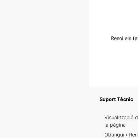
Resol els t
Suport Tècnic
Visualització 
la pàgina
Obtingui / Ren