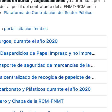
ciones en curso
y
Adjudicaciones
ya aprobadas por la
er al perfil del contratante del a FNMT-RCM en la
k:
Plataforma de Contratación del Sector Público
en
portallicitacion.fnmt.es
urgos, durante el año 2020
Contratación de Enajenación y Retirada de Recortes Sobrantes y Desperdicios de Papel Impreso y no Impreso durante el Año 2020
Contratación de operador logístico para distintos servicios de transporte de seguridad de mercancías de la Fábrica Nacional de Moneda y Timbre - Real Casa de la Moneda
Servicio de mantenimiento preventivo de la instalación del sistema centralizado de recogida de papelote de timbre e imprenta
carbonato y Plásticos durante el año 2020
Acero y Chapa de la RCM-FNMT