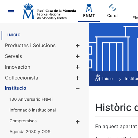
Navegació
FNMT
Ceres
El
INICIO
Productes i Solucions
Mostra/Amag
Serveis
Mostra/Amag
Innovación
Mostra/Amag
Col·leccionista
Mostra/Amag
Inicio
Institu
Institució
Mostra/Amag
130 Aniversario FNMT
Històric 
Informació institucional
Compromisos
Mostra/Amaga
En aquest apartat 
Agenda 2030 y ODS