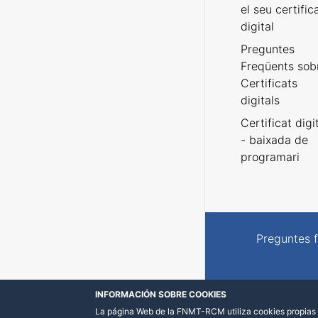
el seu certific
digital
Preguntes
Freqüents sob
Certificats
digitals
Certificat digi
- baixada de
programari
Preguntes 
INFORMACIÓN SOBRE COOKIES
La página Web de la FNMT-RCM utiliza cookies propias y