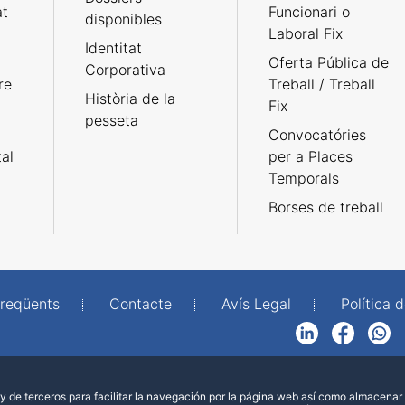
at
Funcionari o
disponibles
Laboral Fix
Identitat
Oferta Pública de
Corporativa
re
Treball / Treball
Història de la
Fix
pesseta
Convocatóries
tal
per a Places
Temporals
Borses de treball
freqüents
Contacte
Avís Legal
Política d
LinkedIn
Facebook
WhatsApp
 de terceros para facilitar la navegación por la página web así como almacenar 