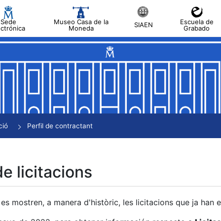
Sede
Museo Casa de la
Escuela de
SIAEN
ectrónica
Moneda
Grabado
a
a
a
a
ció
Perfil de contractant
a
de licitacions
es mostren, a manera d'històric, les licitacions que ja han 