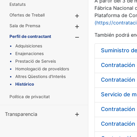
A partir del 3 de
Estatuts
Fábrica Nacional 
Plataforma de Cont
Ofertes de Treball
Mostra/Amaga
(https://contratac
Sala de Premsa
Mostra/Amaga
También podrá enc
Perfil de contractant
Mostra/Amaga
Adquisiciones
Suministro d
Enajenaciones
Prestació de Serveis
Homologació de proveïdors
Altres Qüestions d'Interès
Histórico
Política de privacitat
Contratación 
Transparencia
Mostra/Amag
Contratación