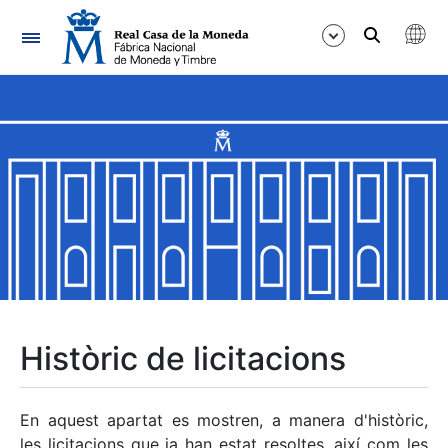
Navegació
Mostra/Amaga
Mostra/Amaga
Mostra/Amaga
Mostra/Amaga
Mostra/Amaga
Històric de licitacions
Mostra/Amaga
En aquest apartat es mostren, a manera d'històric,
les licitacions que ja han estat resoltes, així com les