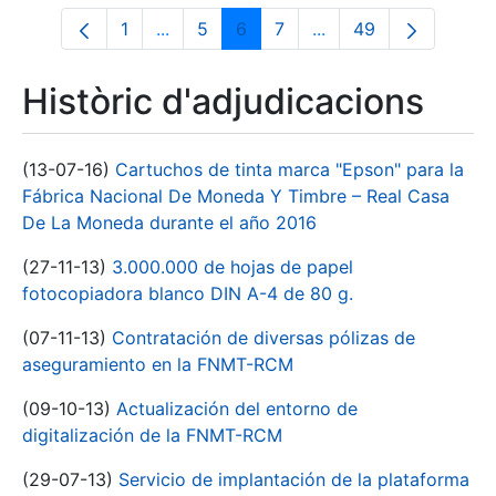
1
...
5
6
7
...
49
Pàgina
Pàgines intermèdies Utilitzeu TAB per n
Pàgina
Pàgina
Pàgina
Pàgines intermèdies 
Pàgina
Històric d'adjudicacions
(13-07-16)
Cartuchos de tinta marca "Epson" para la
Fábrica Nacional De Moneda Y Timbre – Real Casa
De La Moneda durante el año 2016
(27-11-13)
3.000.000 de hojas de papel
fotocopiadora blanco DIN A-4 de 80 g.
(07-11-13)
Contratación de diversas pólizas de
aseguramiento en la FNMT-RCM
(09-10-13)
Actualización del entorno de
digitalización de la FNMT-RCM
(29-07-13)
Servicio de implantación de la plataforma