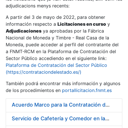
adjudicacions menys recents:
Mostra/Amaga
A partir del 3 de mayo de 2022, para obtener
información respecto a
Licitaciones en curso
y
Mostra/Amaga
Adjudicaciones
ya aprobadas por la Fábrica
Mostra/Amaga
Nacional de Moneda y Timbre - Real Casa de la
Moneda, puede acceder al perfil del contratante del
a FNMT-RCM en la Plataforma de Contratación del
Sector Público accediendo en el siguiente link:
Plataforma de Contratación del Sector Público
(https://contrataciondelestado.es/)
También podrá encontrar más información y algunos
de los procedimientos en
portallicitacion.fnmt.es
Acuerdo Marco para la Contratación del Suministro de Material de Ferretería
Mostra/Amaga
Servicio de Cafetería y Comedor en la sede central de la Fábrica Nacional de Moneda y Timbre-Real Casa de la Moneda en Madrid