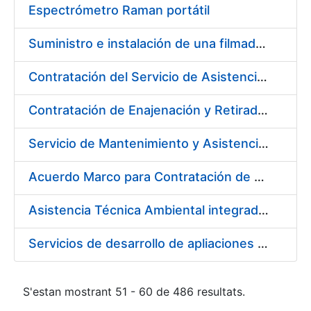
Espectrómetro Raman portátil
Suministro e instalación de una filmadora de plantillas pásticas
Contratación del Servicio de Asistencia Sanitaria de Enfermería de Urgencias
Contratación de Enajenación y Retirada de residuos de PVC, policarbonato y plásticos durante el año 2021
Servicio de Mantenimiento y Asistencia Técnica Integral de la máquina HP INDIGO 12000 del Departamento de Timbre en su sede de Madrid
Acuerdo Marco para Contratación de Servicios para desarrollo evolutivo de componentes software de la infraestructura de CERES
Asistencia Técnica Ambiental integrada en la Fábrica de Papel de Burgos
Servicios de desarrollo de apliaciones con APPWORKS
S'estan mostrant 51 - 60 de 486 resultats.