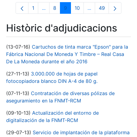
1
...
8
9
10
...
49
Pàgina
Pàgines intermèdies Utilitzeu TAB per n
Pàgina
Pàgina
Pàgina
Pàgines intermèdies 
Pàgina
Històric d'adjudicacions
(13-07-16)
Cartuchos de tinta marca "Epson" para la
Fábrica Nacional De Moneda Y Timbre – Real Casa
De La Moneda durante el año 2016
(27-11-13)
3.000.000 de hojas de papel
fotocopiadora blanco DIN A-4 de 80 g.
(07-11-13)
Contratación de diversas pólizas de
aseguramiento en la FNMT-RCM
(09-10-13)
Actualización del entorno de
digitalización de la FNMT-RCM
(29-07-13)
Servicio de implantación de la plataforma