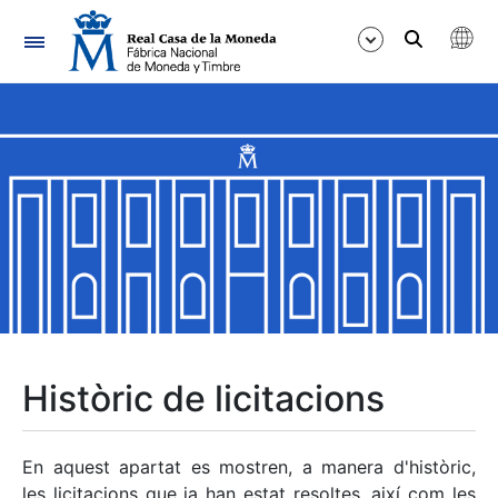
Navegació
Mostra/Amaga
Mostra/Amaga
Mostra/Amaga
Mostra/Amaga
Mostra/Amaga
Històric de licitacions
Mostra/Amaga
En aquest apartat es mostren, a manera d'històric,
les licitacions que ja han estat resoltes, així com les