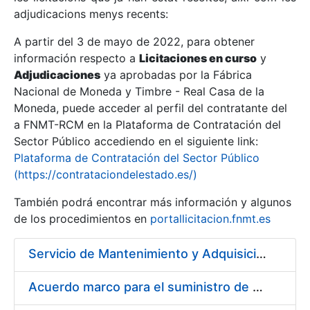
adjudicacions menys recents:
Mostra/Amaga
A partir del 3 de mayo de 2022, para obtener
información respecto a
Licitaciones en curso
y
Mostra/Amaga
Adjudicaciones
ya aprobadas por la Fábrica
Mostra/Amaga
Nacional de Moneda y Timbre - Real Casa de la
Moneda, puede acceder al perfil del contratante del
a FNMT-RCM en la Plataforma de Contratación del
Sector Público accediendo en el siguiente link:
Plataforma de Contratación del Sector Público
(https://contrataciondelestado.es/)
También podrá encontrar más información y algunos
de los procedimientos en
portallicitacion.fnmt.es
Servicio de Mantenimiento y Adquisición de las Tapas Automáticas Hygolet instaladas en la FNMT-RCM de Madrid, y el Suministro de Rollos de Plásticos Originales
Mostra/Amaga
Acuerdo marco para el suministro de material de acero inoxidable