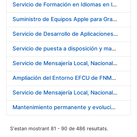
Servicio de Formación en Idiomas en la modalidad presencial
Suministro de Equipos Apple para Grabado Artístico de Moneda y Preimpresión
Servicio de Desarrollo de Aplicaciones con AppWorks
Servicio de puesta a disposición y mantenimiento de contenedores higiénicos, bacteriostáticos, ambientadores, columnas eliminadoras de olores y alfombras antideslizantes para la FNMT-RCM
Servicio de Mensajería Local, Nacional e Internacional que pueda necesitar la Fábrica Nacional de Moneda y Timbre - Real Casa de la Moneda
Ampliación del Entorno EFCU de FNMT-RCM
Servicio de Mensajería Local, Nacional e Internacional para la FNMT-RCM
Mantenimiento permanente y evolución del sistema de notificaciones y comunicaciones electrónicas
S'estan mostrant 81 - 90 de 486 resultats.