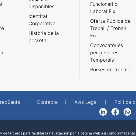
at
Funcionari o
disponibles
Laboral Fix
Identitat
Oferta Pública de
Corporativa
re
Treball / Treball
Història de la
Fix
pesseta
Convocatóries
tal
per a Places
Temporals
Borses de treball
freqüents
Contacte
Avís Legal
Política d
LinkedIn
Facebook
WhatsApp
 de terceros para facilitar la navegación por la página web así como almacenar 