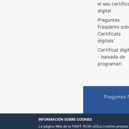
el seu certific
digital
Preguntes
Freqüents sob
Certificats
digitals
Certificat digi
- baixada de
programari
Preguntes 
INFORMACIÓN SOBRE COOKIES
La página Web de la FNMT-RCM utiliza cookies propias y