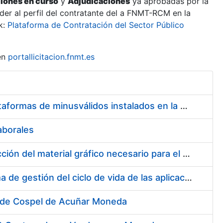
ciones en curso
y
Adjudicaciones
ya aprobadas por la
er al perfil del contratante del a FNMT-RCM en la
k:
Plataforma de Contratación del Sector Público
en
portallicitacion.fnmt.es
Servicio de Mantenimiento de los ascensores, montacargas y plataformas de minusválidos instalados en la FNMT-RCM
aborales
Suscripción de acuerdo marco para el servicio de diseño y producción del material gráfico necesario para el desarrollo de la actividad comercial, institucional y cultural de la entidad pública empresarial Fábrica Nacional de Moneda y Timbre-Real Casa de la Moneda (FNMT-RCM)
Servicios de consultoría para implantación por fases de un sistema de gestión del ciclo de vida de las aplicaciones en el área de desarrollo de CERES (fase 2)
 de Cospel de Acuñar Moneda