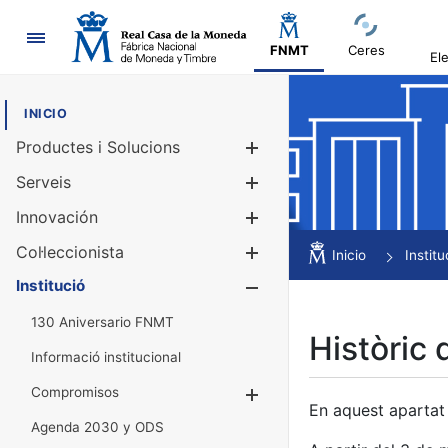
Navegació
FNMT
Ceres
El
INICIO
Productes i Solucions
Mostra/Amag
Serveis
Mostra/Amag
Innovación
Mostra/Amag
Col·leccionista
Mostra/Amag
Inicio
Institu
Institució
Mostra/Amag
130 Aniversario FNMT
Històric 
Informació institucional
Compromisos
Mostra/Amaga
En aquest apartat 
Agenda 2030 y ODS