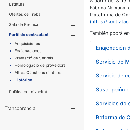
A partir del 3 de
Estatuts
Fábrica Nacional 
Plataforma de Cont
Ofertes de Treball
Mostra/Amaga
(https://contratac
Sala de Premsa
Mostra/Amaga
También podrá enc
Perfil de contractant
Mostra/Amaga
Adquisiciones
Enajenación 
Enajenaciones
Prestació de Serveis
Homologació de proveïdors
Altres Qüestions d'Interès
Servicio de c
Histórico
Política de privacitat
Transparencia
Mostra/Amag
Reforma de C