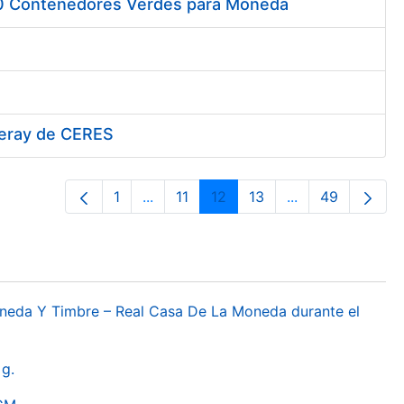
00 Contenedores Verdes para Moneda
iferay de CERES
1
...
11
12
13
...
49
Pàgina
Pàgines intermèdies Utilitzeu TAB per
Pàgina
Pàgina
Pàgina
Pàgines intermèd
Pàgina
oneda Y Timbre – Real Casa De La Moneda durante el
g.