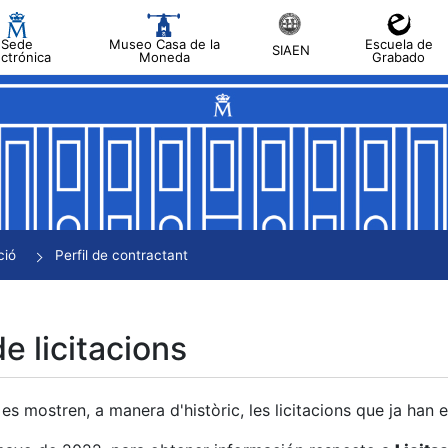
Sede
Museo Casa de la
Escuela de
SIAEN
ectrónica
Moneda
Grabado
a
a
a
a
ció
Perfil de contractant
a
de licitacions
es mostren, a manera d'històric, les licitacions que ja han 