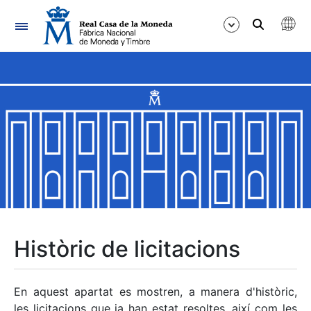
Navegació
Mostra/Amaga
Mostra/Amaga
Mostra/Amaga
Mostra/Amaga
Mostra/Amaga
Històric de licitacions
Mostra/Amaga
En aquest apartat es mostren, a manera d'històric,
les licitacions que ja han estat resoltes, així com les