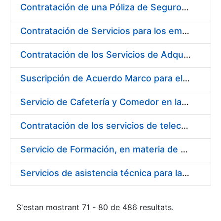
Contratación de una Póliza de Seguro Colectivo de Asistencia Sanitaria para la Fábrica Nacional de Moneda y Timbre – Real Casa de la Moneda
Contratación de Servicios para los empleados de la Fábrica Nacional de Moneda y Timbre-Real Casa de la Moneda para el año 2020, en ejecución de la sentencia número 511/2020 de la Sala de lo Social del Tribunal Supremo (Cesta de Navidad)
Contratación de los Servicios de Adquisición, Renovación y Mantenimiento de Licencias Software de Ofimática ( 2 lotes)
Suscripción de Acuerdo Marco para el Suministro de Material de Acero Inoxidable de la Entidad Pública Empresarial Fábrica Nacional de Moneda y Timbre-Real Casa de la Moneda (FNMT-RCM)
Servicio de Cafetería y Comedor en la sede central de la Fábrica Nacional de Moneda y Timbre-Real Casa de la Moneda en Madrid
Contratación de los servicios de telecomunicaciones para la FNMT-RCM
Servicio de Formación, en materia de Prevención de Riesgos Laborales, de Cursos de Operador de Carretillas de Manutención, Puente Grúa, Polipastos y Plataformas Móviles de Personal (PEMP), en su sede de Madrid y Burgos
Servicios de asistencia técnica para la realización de análisis de las aguas potables
S'estan mostrant 71 - 80 de 486 resultats.