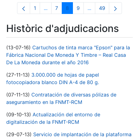
1
...
7
8
9
...
49
Pàgina
Pàgines intermèdies Utilitzeu TAB per n
Pàgina
Pàgina
Pàgina
Pàgines intermèdies 
Pàgina
Històric d'adjudicacions
(13-07-16)
Cartuchos de tinta marca "Epson" para la
Fábrica Nacional De Moneda Y Timbre – Real Casa
De La Moneda durante el año 2016
(27-11-13)
3.000.000 de hojas de papel
fotocopiadora blanco DIN A-4 de 80 g.
(07-11-13)
Contratación de diversas pólizas de
aseguramiento en la FNMT-RCM
(09-10-13)
Actualización del entorno de
digitalización de la FNMT-RCM
(29-07-13)
Servicio de implantación de la plataforma