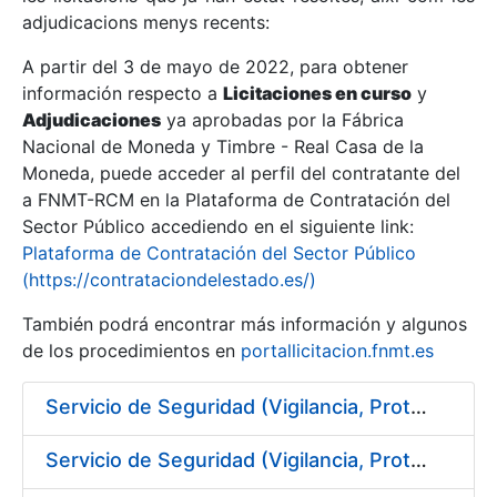
adjudicacions menys recents:
Mostra/Amaga
A partir del 3 de mayo de 2022, para obtener
información respecto a
Licitaciones en curso
y
Mostra/Amaga
Adjudicaciones
ya aprobadas por la Fábrica
Mostra/Amaga
Nacional de Moneda y Timbre - Real Casa de la
Moneda, puede acceder al perfil del contratante del
a FNMT-RCM en la Plataforma de Contratación del
Sector Público accediendo en el siguiente link:
Plataforma de Contratación del Sector Público
(https://contrataciondelestado.es/)
También podrá encontrar más información y algunos
de los procedimientos en
portallicitacion.fnmt.es
Servicio de Seguridad (Vigilancia, Protección y Control) en los centros de la FNMT-RCM en Burgos
Mostra/Amaga
Servicio de Seguridad (Vigilancia, Protección y Control) en los centros de la FNMT-RCM en Madrid