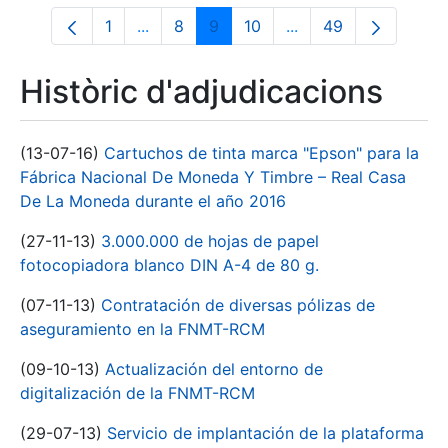
1
...
8
9
10
...
49
Pàgina
Pàgines intermèdies Utilitzeu TAB per n
Pàgina
Pàgina
Pàgina
Pàgines intermèdies 
Pàgina
Històric d'adjudicacions
(13-07-16)
Cartuchos de tinta marca "Epson" para la
Fábrica Nacional De Moneda Y Timbre – Real Casa
De La Moneda durante el año 2016
(27-11-13)
3.000.000 de hojas de papel
fotocopiadora blanco DIN A-4 de 80 g.
(07-11-13)
Contratación de diversas pólizas de
aseguramiento en la FNMT-RCM
(09-10-13)
Actualización del entorno de
digitalización de la FNMT-RCM
(29-07-13)
Servicio de implantación de la plataforma