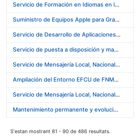
Servicio de Formación en Idiomas en la modalidad presencial
Suministro de Equipos Apple para Grabado Artístico de Moneda y Preimpresión
Servicio de Desarrollo de Aplicaciones con AppWorks
Servicio de puesta a disposición y mantenimiento de contenedores higiénicos, bacteriostáticos, ambientadores, columnas eliminadoras de olores y alfombras antideslizantes para la FNMT-RCM
Servicio de Mensajería Local, Nacional e Internacional que pueda necesitar la Fábrica Nacional de Moneda y Timbre - Real Casa de la Moneda
Ampliación del Entorno EFCU de FNMT-RCM
Servicio de Mensajería Local, Nacional e Internacional para la FNMT-RCM
Mantenimiento permanente y evolución del sistema de notificaciones y comunicaciones electrónicas
S'estan mostrant 81 - 90 de 486 resultats.