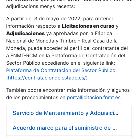
adjudicacions menys recents:
Mostra/Amaga
A partir del 3 de mayo de 2022, para obtener
información respecto a
Licitaciones en curso
y
Mostra/Amaga
Adjudicaciones
ya aprobadas por la Fábrica
Mostra/Amaga
Nacional de Moneda y Timbre - Real Casa de la
Moneda, puede acceder al perfil del contratante del
a FNMT-RCM en la Plataforma de Contratación del
Sector Público accediendo en el siguiente link:
Plataforma de Contratación del Sector Público
(https://contrataciondelestado.es/)
También podrá encontrar más información y algunos
de los procedimientos en
portallicitacion.fnmt.es
Servicio de Mantenimiento y Adquisición de las Tapas Automáticas Hygolet instaladas en la FNMT-RCM de Madrid, y el Suministro de Rollos de Plásticos Originales
Mostra/Amaga
Acuerdo marco para el suministro de material de acero inoxidable