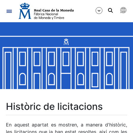
Navegació
Mostra/Amaga
Mostra/Amaga
Mostra/Amaga
Mostra/Amaga
Mostra/Amaga
Històric de licitacions
Mostra/Amaga
En aquest apartat es mostren, a manera d'històric,
les licitacions que ja han estat resoltes, així com les