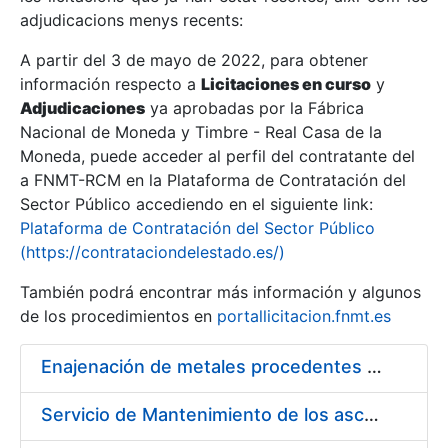
adjudicacions menys recents:
Mostra/Amaga
A partir del 3 de mayo de 2022, para obtener
información respecto a
Licitaciones en curso
y
Mostra/Amaga
Adjudicaciones
ya aprobadas por la Fábrica
Mostra/Amaga
Nacional de Moneda y Timbre - Real Casa de la
Moneda, puede acceder al perfil del contratante del
a FNMT-RCM en la Plataforma de Contratación del
Sector Público accediendo en el siguiente link:
Plataforma de Contratación del Sector Público
(https://contrataciondelestado.es/)
También podrá encontrar más información y algunos
de los procedimientos en
portallicitacion.fnmt.es
Enajenación de metales procedentes de desmonetización
Mostra/Amaga
Servicio de Mantenimiento de los ascensores, montacargas y plataformas de minusválidos instalados en la FNMT-RCM