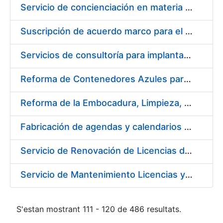
Servicio de concienciación en materia de prevención de riesgos laborales
Suscripción de acuerdo marco para el servicio de diseño y producción del material gráfico necesario para el desarrollo de la actividad comercial, institucional y cultural de la entidad pública empresarial Fábrica Nacional de Moneda y Timbre-Real Casa de la Moneda (FNMT-RCM)
Servicios de consultoría para implantación por fases de un sistema de gestión del ciclo de vida de las aplicaciones en el área de desarrollo de CERES (fase 2)
Reforma de Contenedores Azules para Transporte y Almacenaje de Cospel de Acuñar Moneda
Reforma de la Embocadura, Limpieza, Pintado y Numerado de 700 Contenedores Verdes para Moneda
Fabricación de agendas y calendarios de la FNMT-RCM 2020
Servicio de Renovación de Licencias de Productos Autodesk
Servicio de Mantenimiento Licencias y Soporte a Implantación Liferay de CERES
S'estan mostrant 111 - 120 de 486 resultats.