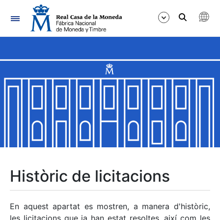
Navegació
Mostra/Amaga
Mostra/Amaga
Mostra/Amaga
Mostra/Amaga
Mostra/Amaga
Històric de licitacions
Mostra/Amaga
En aquest apartat es mostren, a manera d'històric,
les licitacions que ja han estat resoltes, així com les