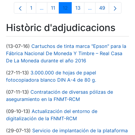
1
...
11
12
13
...
49
Pàgina
Pàgines intermèdies Utilitzeu TAB per na
Pàgina
Pàgina
Pàgina
Pàgines intermèdies
Pàgina
Històric d'adjudicacions
(13-07-16)
Cartuchos de tinta marca "Epson" para la
Fábrica Nacional De Moneda Y Timbre – Real Casa
De La Moneda durante el año 2016
(27-11-13)
3.000.000 de hojas de papel
fotocopiadora blanco DIN A-4 de 80 g.
(07-11-13)
Contratación de diversas pólizas de
aseguramiento en la FNMT-RCM
(09-10-13)
Actualización del entorno de
digitalización de la FNMT-RCM
(29-07-13)
Servicio de implantación de la plataforma