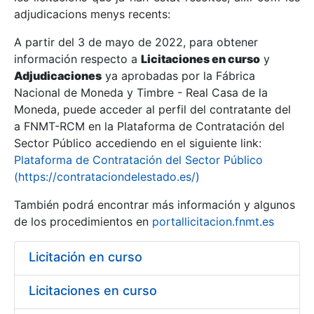
adjudicacions menys recents:
Mostra/Amaga
A partir del 3 de mayo de 2022, para obtener
información respecto a
Licitaciones en curso
y
Mostra/Amaga
Adjudicaciones
ya aprobadas por la Fábrica
Mostra/Amaga
Nacional de Moneda y Timbre - Real Casa de la
Moneda, puede acceder al perfil del contratante del
a FNMT-RCM en la Plataforma de Contratación del
Sector Público accediendo en el siguiente link:
Plataforma de Contratación del Sector Público
(https://contrataciondelestado.es/)
También podrá encontrar más información y algunos
de los procedimientos en
portallicitacion.fnmt.es
Licitación en curso
Mostra/Amaga
Licitaciones en curso