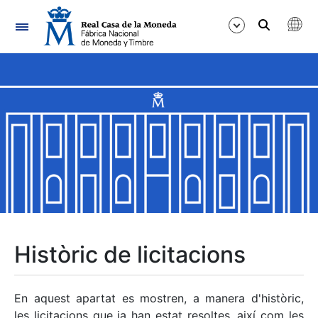
Navegació
Mostra/Amaga
Mostra/Amaga
Mostra/Amaga
Mostra/Amaga
Mostra/Amaga
Històric de licitacions
Mostra/Amaga
En aquest apartat es mostren, a manera d'històric,
les licitacions que ja han estat resoltes, així com les