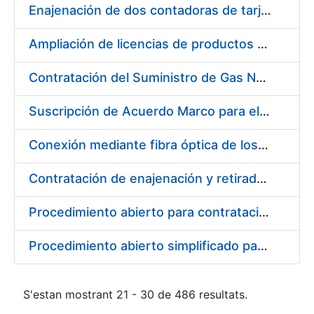
Enajenación de dos contadoras de tarjetas Spartanics.
Ampliación de licencias de productos Atlassian en CERES
Contratación del Suministro de Gas Natural para la Fábrica Nacional de Moneda y Timbre – Real Casa de Moneda, en sus centros de trabajo de Madrid y Burgos
Suscripción de Acuerdo Marco para el Suministro de Repuestos Específicos de Maquinaria
Conexión mediante fibra óptica de los centros de proceso de datos (CPD's) de las sedes de la FNMT-RCM de Burgos y Madrid
Contratación de enajenación y retirada de recortes sobrantes y desperdicios de papel impreso y no impreso durante el año 2022
Procedimiento abierto para contratación de diversas pólizas de aseguramiento para la FNMT-RCM
Procedimiento abierto simplificado para contratación de otras pólizas de aseguramiento para la FNMT-RCM
S'estan mostrant 21 - 30 de 486 resultats.