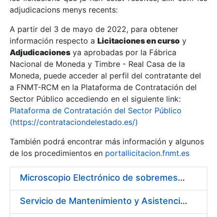
adjudicacions menys recents:
Mostra/Amaga
A partir del 3 de mayo de 2022, para obtener
información respecto a
Licitaciones en curso
y
Mostra/Amaga
Adjudicaciones
ya aprobadas por la Fábrica
Mostra/Amaga
Nacional de Moneda y Timbre - Real Casa de la
Moneda, puede acceder al perfil del contratante del
a FNMT-RCM en la Plataforma de Contratación del
Sector Público accediendo en el siguiente link:
Plataforma de Contratación del Sector Público
(https://contrataciondelestado.es/)
También podrá encontrar más información y algunos
de los procedimientos en
portallicitacion.fnmt.es
Microscopio Electrónico de sobremesa con Sistema de Análisis por Rayos X (SEM/EDX)
Mostra/Amaga
Servicio de Mantenimiento y Asistencia Técnica Integral de las Impresoras HP INDIGO 12000 del Departamento de Timbre y serie III HP 7900 Departamento de Imprenta/Tarjetas en su sede de Madrid