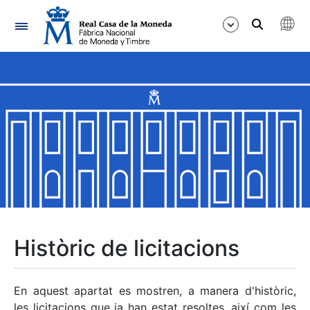
Navegació
Mostra/Amaga
Mostra/Amaga
Mostra/Amaga
Mostra/Amaga
Mostra/Amaga
Històric de licitacions
Mostra/Amaga
En aquest apartat es mostren, a manera d'històric,
les licitacions que ja han estat resoltes, així com les