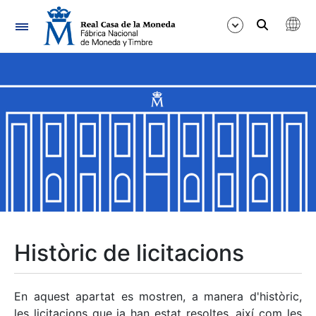
Navegació
Mostra/Amaga
Mostra/Amaga
Mostra/Amaga
Mostra/Amaga
Mostra/Amaga
Històric de licitacions
Mostra/Amaga
En aquest apartat es mostren, a manera d'històric,
les licitacions que ja han estat resoltes, així com les