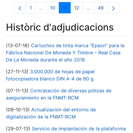
1
...
10
11
12
...
49
Pàgina
Pàgines intermèdies Utilitzeu TAB per na
Pàgina
Pàgina
Pàgina
Pàgines intermèdies
Pàgina
Històric d'adjudicacions
(13-07-16)
Cartuchos de tinta marca "Epson" para la
Fábrica Nacional De Moneda Y Timbre – Real Casa
De La Moneda durante el año 2016
(27-11-13)
3.000.000 de hojas de papel
fotocopiadora blanco DIN A-4 de 80 g.
(07-11-13)
Contratación de diversas pólizas de
aseguramiento en la FNMT-RCM
(09-10-13)
Actualización del entorno de
digitalización de la FNMT-RCM
(29-07-13)
Servicio de implantación de la plataforma