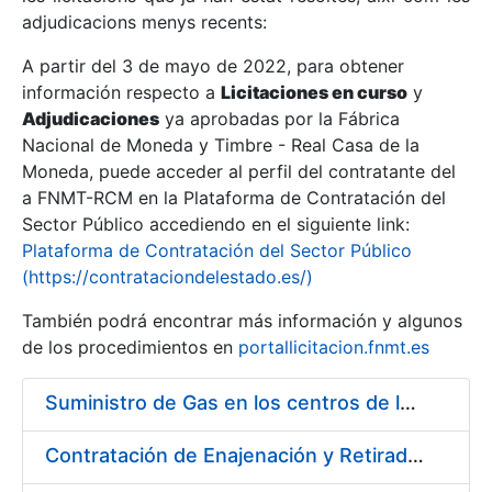
adjudicacions menys recents:
Mostra/Amaga
A partir del 3 de mayo de 2022, para obtener
información respecto a
Licitaciones en curso
y
Mostra/Amaga
Adjudicaciones
ya aprobadas por la Fábrica
Mostra/Amaga
Nacional de Moneda y Timbre - Real Casa de la
Moneda, puede acceder al perfil del contratante del
a FNMT-RCM en la Plataforma de Contratación del
Sector Público accediendo en el siguiente link:
Plataforma de Contratación del Sector Público
(https://contrataciondelestado.es/)
También podrá encontrar más información y algunos
de los procedimientos en
portallicitacion.fnmt.es
Suministro de Gas en los centros de la FNMT-RCM de Madrid y Burgos, durante el año 2020
Mostra/Amaga
Contratación de Enajenación y Retirada de Recortes Sobrantes y Desperdicios de Papel Impreso y no Impreso durante el Año 2020