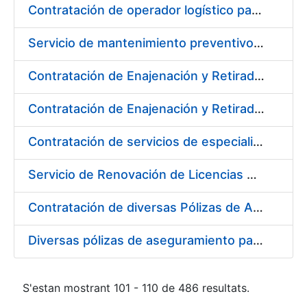
Contratación de operador logístico para distintos servicios de transporte de seguridad de mercancías de la Fábrica Nacional de Moneda y Timbre - Real Casa de la Moneda
Servicio de mantenimiento preventivo de la instalación del sistema centralizado de recogida de papelote de timbre e imprenta
Contratación de Enajenación y Retirada de Residuos de PVC, Policarbonato y Plásticos durante el año 2020
Contratación de Enajenación y Retirada de Chatarra de Hierro, Acero y Chapa de la RCM-FNMT
Contratación de servicios de especialistas técnicos en prevención y extinción de incendios para los centros de Madrid y Burgos de la FNMT-RCM
Servicio de Renovación de Licencias Adobe
Contratación de diversas Pólizas de Aseguramiento para la Fábrica Nacional de Moneda y Timbre - Real Casa de la Moneda
Diversas pólizas de aseguramiento para la Fábrica Nacional de Moneda y Timbre - Real Casa de la Moneda
S'estan mostrant 101 - 110 de 486 resultats.