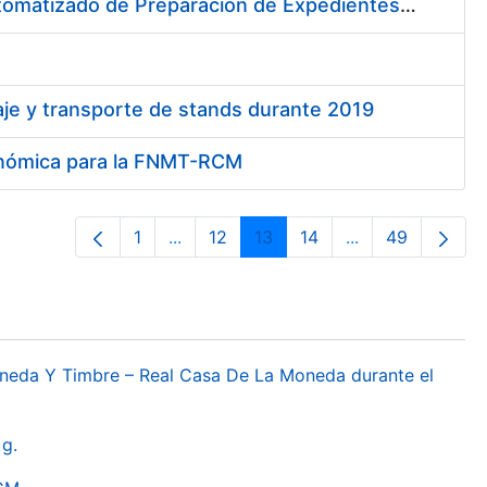
Servicio de consultoría para la implementación de un Proceso Automatizado de Preparación de Expedientes de Compras
aje y transporte de stands durante 2019
gonómica para la FNMT-RCM
1
...
12
13
14
...
49
Pàgina
Pàgines intermèdies Utilitzeu TAB per
Pàgina
Pàgina
Pàgina
Pàgines intermèd
Pàgina
oneda Y Timbre – Real Casa De La Moneda durante el
g.