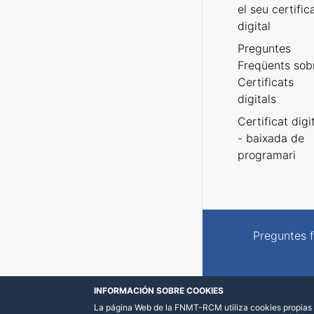
el seu certific
digital
Preguntes
Freqüents sob
Certificats
digitals
Certificat digi
- baixada de
programari
Preguntes 
INFORMACIÓN SOBRE COOKIES
La página Web de la FNMT-RCM utiliza cookies propias y