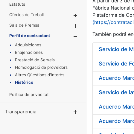
A partir del 3 de
Estatuts
Fábrica Nacional 
Plataforma de Cont
Ofertes de Treball
Mostra/Amaga
(https://contratac
Sala de Premsa
Mostra/Amaga
También podrá enc
Perfil de contractant
Mostra/Amaga
Adquisiciones
Servicio de 
Enajenaciones
Prestació de Serveis
Servicio de F
Homologació de proveïdors
Altres Qüestions d'Interès
Histórico
Política de privacitat
Acuerdo Marco
Transparencia
Mostra/Amag
Acuerdo Marco