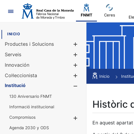
Navegació
FNMT
Ceres
El
INICIO
Productes i Solucions
Mostra/Amag
Serveis
Mostra/Amag
Innovación
Mostra/Amag
Col·leccionista
Mostra/Amag
Inicio
Institu
Institució
Mostra/Amag
130 Aniversario FNMT
Històric 
Informació institucional
Compromisos
Mostra/Amaga
En aquest apartat 
Agenda 2030 y ODS