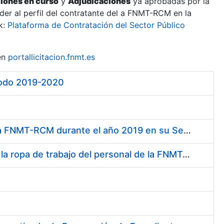
ciones en curso
y
Adjudicaciones
ya aprobadas por la
er al perfil del contratante del a FNMT-RCM en la
k:
Plataforma de Contratación del Sector Público
en
portallicitacion.fnmt.es
iodo 2019-2020
Acuerdo Marco para el Suministro de Droguería y Limpieza para la FNMT-RCM durante el año 2019 en su Sede de Madrid
Servicio de lavado, limpieza, desinfección y descontaminación de la ropa de trabajo del personal de la FNMT-RCM de Madrid