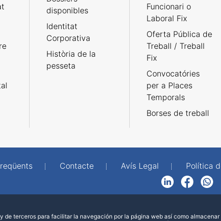
at
Funcionari o
disponibles
Laboral Fix
Identitat
Oferta Pública de
Corporativa
re
Treball / Treball
Història de la
Fix
pesseta
Convocatóries
tal
per a Places
Temporals
Borses de treball
freqüents
Contacte
Avís Legal
Política d
LinkedIn
Facebook
WhatsApp
 de terceros para facilitar la navegación por la página web así como almacenar 