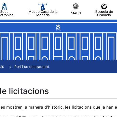
Sede
Museo Casa de la
Escuela de
SIAEN
ectrónica
Moneda
Grabado
a
a
a
a
ció
Perfil de contractant
a
de licitacions
es mostren, a manera d'històric, les licitacions que ja han 