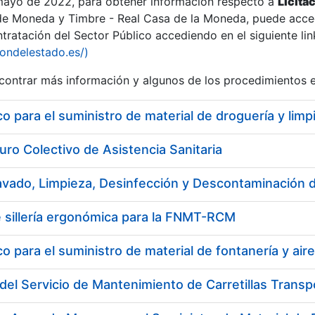
 mayo de 2022, para obtener información respecto a
Licita
de Moneda y Timbre - Real Casa de la Moneda, puede acced
ratación del Sector Público accediendo en el siguiente lin
iondelestado.es/)
ontrar más información y algunos de los procedimientos 
 para el suministro de material de droguería y li
uro Colectivo de Asistencia Sanitaria
 sillería ergonómica para la FNMT-RCM
 para el suministro de material de fontanería y air
a
del Servicio de Mantenimiento de Carretillas Trans