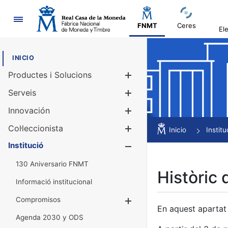
Navegació
FNMT
Ceres
El
INICIO
Productes i Solucions
Mostra/Amag
Serveis
Mostra/Amag
Innovación
Mostra/Amag
Col·leccionista
Mostra/Amag
Inicio
Institu
Institució
Mostra/Amag
130 Aniversario FNMT
Històric 
Informació institucional
Compromisos
Mostra/Amaga
En aquest apartat 
Agenda 2030 y ODS