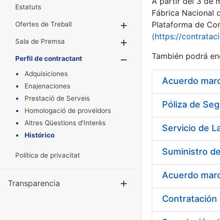
A partir del 3 de
Estatuts
Fábrica Nacional 
Plataforma de Cont
Ofertes de Treball
Mostra/Amaga
(https://contratac
Sala de Premsa
Mostra/Amaga
También podrá enc
Perfil de contractant
Mostra/Amaga
Adquisiciones
Acuerdo marco
Enajenaciones
Prestació de Serveis
Póliza de Seg
Homologació de proveïdors
Altres Qüestions d'Interès
Histórico
Suministro de
Política de privacitat
Acuerdo marco
Transparencia
Mostra/Amag
Contratación 