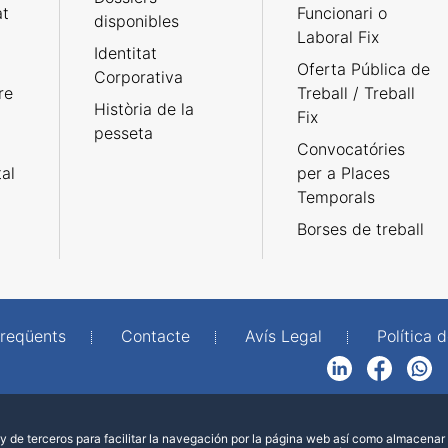
at
Funcionari o
disponibles
Laboral Fix
Identitat
Oferta Pública de
Corporativa
re
Treball / Treball
Història de la
Fix
pesseta
Convocatóries
tal
per a Places
Temporals
Borses de treball
freqüents
Contacte
Avís Legal
Política d
LinkedIn
Facebook
WhatsApp
 de terceros para facilitar la navegación por la página web así como almacenar 