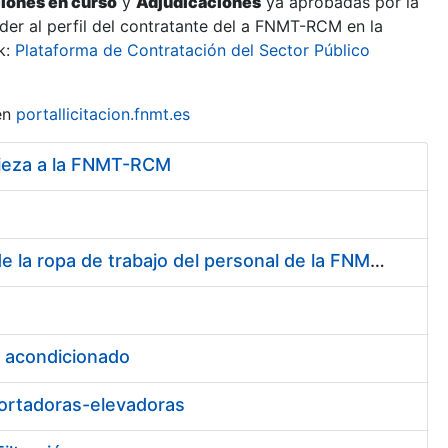
ciones en curso
y
Adjudicaciones
ya aprobadas por la
er al perfil del contratante del a FNMT-RCM en la
k:
Plataforma de Contratación del Sector Público
en
portallicitacion.fnmt.es
mpieza a la FNMT-RCM
Servicio de Lavado, Limpieza, Desinfección y Descontaminación de la ropa de trabajo del personal de la FNMT-RCM de Madrid
e acondicionado
portadoras-elevadoras