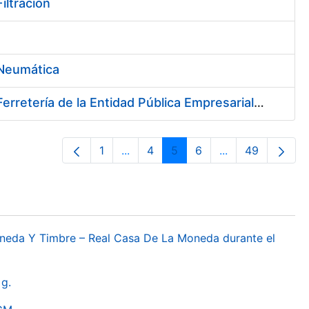
iltración
 Neumática
Suscripción de Acuerdo Marco para el Suministro de Material de Ferretería de la Entidad Pública Empresarial Fábrica Nacional de Moneda y Timbre-Real Casa de la Moneda
1
...
4
5
6
...
49
Pàgina
Pàgines intermèdies Utilitzeu TAB 
Pàgina
Pàgina
Pàgina
Pàgines intermèd
Pàgina
oneda Y Timbre – Real Casa De La Moneda durante el
g.