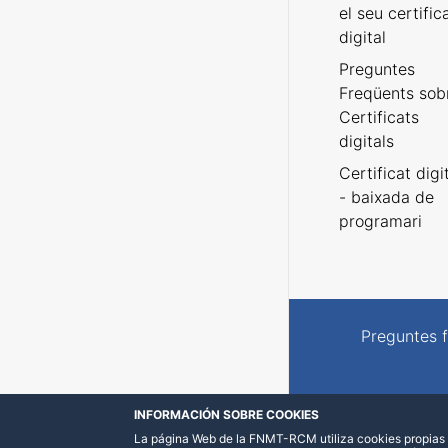
el seu certific
digital
Preguntes
Freqüents sob
Certificats
digitals
Certificat digi
- baixada de
programari
Preguntes 
INFORMACIÓN SOBRE COOKIES
La página Web de la FNMT-RCM utiliza cookies propias y