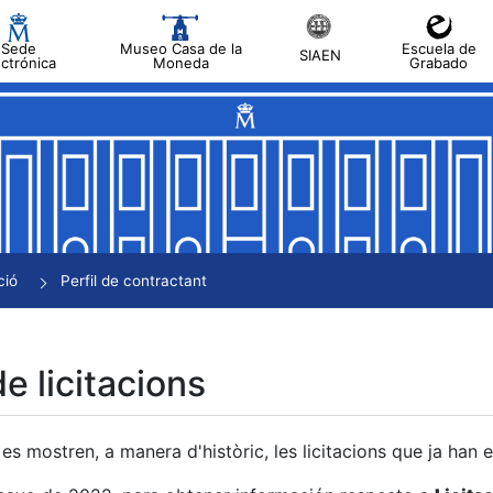
Sede
Museo Casa de la
Escuela de
SIAEN
ectrónica
Moneda
Grabado
a
a
a
a
ció
Perfil de contractant
a
de licitacions
es mostren, a manera d'històric, les licitacions que ja han 