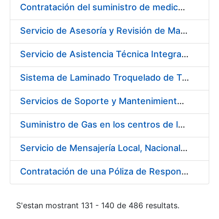
Contratación del suministro de medicamentos, vacunas y demás especialidades farmacéuticas de la FNMT-RCM
Servicio de Asesoría y Revisión de Maquinaria en FNMT-RCM
Servicio de Asistencia Técnica Integral de Impresora HP Indigo Serie III HP 7900
Sistema de Laminado Troquelado de Tarjetas ISO 7810
Servicios de Soporte y Mantenimiento de Licencias de Software de la FNMT-RCM (3 Lotes)
Suministro de Gas en los centros de la FNMT-RCM de Madrid y Burgos durante el año 2019
Servicio de Mensajería Local, Nacional e Internacional para la FNMT-RCM
Contratación de una Póliza de Responsabilidad Civil General para el año 2019
S'estan mostrant 131 - 140 de 486 resultats.