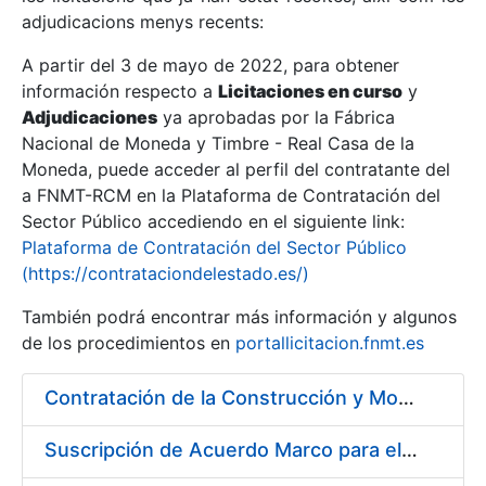
adjudicacions menys recents:
Mostra/Amaga
A partir del 3 de mayo de 2022, para obtener
información respecto a
Licitaciones en curso
y
Mostra/Amaga
Adjudicaciones
ya aprobadas por la Fábrica
Mostra/Amaga
Nacional de Moneda y Timbre - Real Casa de la
Moneda, puede acceder al perfil del contratante del
a FNMT-RCM en la Plataforma de Contratación del
Sector Público accediendo en el siguiente link:
Plataforma de Contratación del Sector Público
(https://contrataciondelestado.es/)
También podrá encontrar más información y algunos
de los procedimientos en
portallicitacion.fnmt.es
Contratación de la Construcción y Montaje de un Espacio Demo Interactivo (EDI) en una sala del Museo de la Fábrica Nacional de Moneda y Timbre-Real Casa de la Moneda en Madrid
Mostra/Amaga
Suscripción de Acuerdo Marco para el Servicio de Visitas a Oficinas de Registro FNMT-RCM