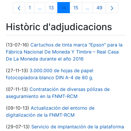
1
...
13
14
15
...
49
Pàgina
Pàgines intermèdies Utilitzeu TAB per na
Pàgina
Pàgina
Pàgina
Pàgines intermèdies
Pàgina
Històric d'adjudicacions
(13-07-16)
Cartuchos de tinta marca "Epson" para la
Fábrica Nacional De Moneda Y Timbre – Real Casa
De La Moneda durante el año 2016
(27-11-13)
3.000.000 de hojas de papel
fotocopiadora blanco DIN A-4 de 80 g.
(07-11-13)
Contratación de diversas pólizas de
aseguramiento en la FNMT-RCM
(09-10-13)
Actualización del entorno de
digitalización de la FNMT-RCM
(29-07-13)
Servicio de implantación de la plataforma