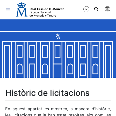
Navegació
Mostra/Amaga
Mostra/Amaga
Mostra/Amaga
Mostra/Amaga
Mostra/Amaga
Històric de licitacions
Mostra/Amaga
En aquest apartat es mostren, a manera d'històric,
les licitacions que ja han estat resoltes, així com les