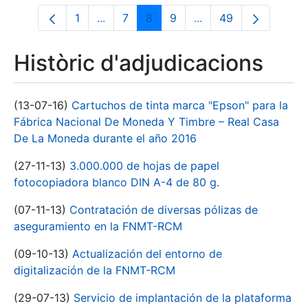
1
...
7
8
9
...
49
Pàgina
Pàgines intermèdies Utilitzeu TAB per n
Pàgina
Pàgina
Pàgina
Pàgines intermèdies 
Pàgina
Històric d'adjudicacions
(13-07-16)
Cartuchos de tinta marca "Epson" para la
Fábrica Nacional De Moneda Y Timbre – Real Casa
De La Moneda durante el año 2016
(27-11-13)
3.000.000 de hojas de papel
fotocopiadora blanco DIN A-4 de 80 g.
(07-11-13)
Contratación de diversas pólizas de
aseguramiento en la FNMT-RCM
(09-10-13)
Actualización del entorno de
digitalización de la FNMT-RCM
(29-07-13)
Servicio de implantación de la plataforma