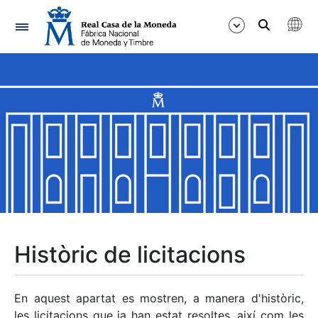
Navegació
Mostra/Amaga
Mostra/Amaga
Mostra/Amaga
Mostra/Amaga
Mostra/Amaga
Històric de licitacions
Mostra/Amaga
En aquest apartat es mostren, a manera d'històric,
les licitacions que ja han estat resoltes, així com les