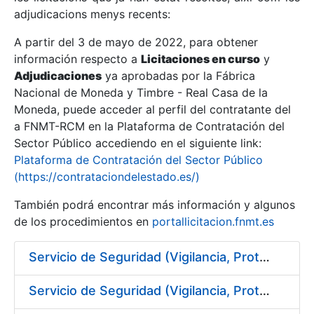
adjudicacions menys recents:
Mostra/Amaga
A partir del 3 de mayo de 2022, para obtener
información respecto a
Licitaciones en curso
y
Mostra/Amaga
Adjudicaciones
ya aprobadas por la Fábrica
Mostra/Amaga
Nacional de Moneda y Timbre - Real Casa de la
Moneda, puede acceder al perfil del contratante del
a FNMT-RCM en la Plataforma de Contratación del
Sector Público accediendo en el siguiente link:
Plataforma de Contratación del Sector Público
(https://contrataciondelestado.es/)
También podrá encontrar más información y algunos
de los procedimientos en
portallicitacion.fnmt.es
Servicio de Seguridad (Vigilancia, Protección y Control) en los centros de la FNMT-RCM en Burgos
Mostra/Amaga
Servicio de Seguridad (Vigilancia, Protección y Control) en los centros de la FNMT-RCM en Madrid