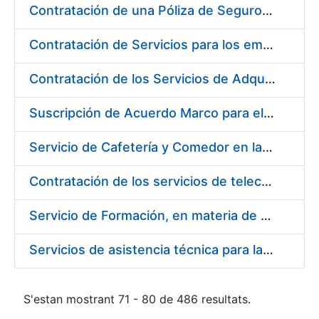
Contratación de una Póliza de Seguro Colectivo de Asistencia Sanitaria para la Fábrica Nacional de Moneda y Timbre – Real Casa de la Moneda
Contratación de Servicios para los empleados de la Fábrica Nacional de Moneda y Timbre-Real Casa de la Moneda para el año 2020, en ejecución de la sentencia número 511/2020 de la Sala de lo Social del Tribunal Supremo (Cesta de Navidad)
Contratación de los Servicios de Adquisición, Renovación y Mantenimiento de Licencias Software de Ofimática ( 2 lotes)
Suscripción de Acuerdo Marco para el Suministro de Material de Acero Inoxidable de la Entidad Pública Empresarial Fábrica Nacional de Moneda y Timbre-Real Casa de la Moneda (FNMT-RCM)
Servicio de Cafetería y Comedor en la sede central de la Fábrica Nacional de Moneda y Timbre-Real Casa de la Moneda en Madrid
Contratación de los servicios de telecomunicaciones para la FNMT-RCM
Servicio de Formación, en materia de Prevención de Riesgos Laborales, de Cursos de Operador de Carretillas de Manutención, Puente Grúa, Polipastos y Plataformas Móviles de Personal (PEMP), en su sede de Madrid y Burgos
Servicios de asistencia técnica para la realización de análisis de las aguas potables
S'estan mostrant 71 - 80 de 486 resultats.