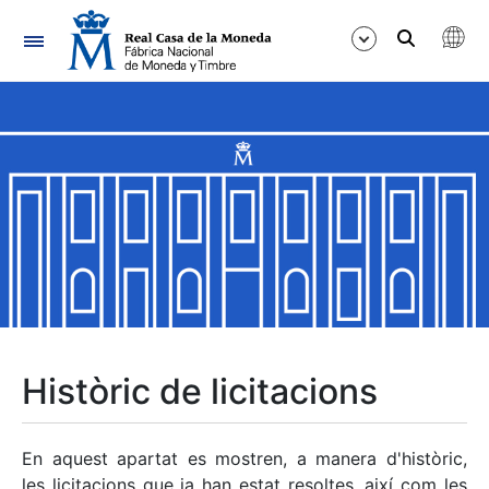
Navegació
Mostra/Amaga
Mostra/Amaga
Mostra/Amaga
Mostra/Amaga
Mostra/Amaga
Històric de licitacions
Mostra/Amaga
En aquest apartat es mostren, a manera d'històric,
les licitacions que ja han estat resoltes, així com les