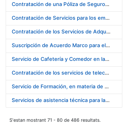
Contratación de una Póliza de Seguro Colectivo de Asistencia Sanitaria para la Fábrica Nacional de Moneda y Timbre – Real Casa de la Moneda
Contratación de Servicios para los empleados de la Fábrica Nacional de Moneda y Timbre-Real Casa de la Moneda para el año 2020, en ejecución de la sentencia número 511/2020 de la Sala de lo Social del Tribunal Supremo (Cesta de Navidad)
Contratación de los Servicios de Adquisición, Renovación y Mantenimiento de Licencias Software de Ofimática ( 2 lotes)
Suscripción de Acuerdo Marco para el Suministro de Material de Acero Inoxidable de la Entidad Pública Empresarial Fábrica Nacional de Moneda y Timbre-Real Casa de la Moneda (FNMT-RCM)
Servicio de Cafetería y Comedor en la sede central de la Fábrica Nacional de Moneda y Timbre-Real Casa de la Moneda en Madrid
Contratación de los servicios de telecomunicaciones para la FNMT-RCM
Servicio de Formación, en materia de Prevención de Riesgos Laborales, de Cursos de Operador de Carretillas de Manutención, Puente Grúa, Polipastos y Plataformas Móviles de Personal (PEMP), en su sede de Madrid y Burgos
Servicios de asistencia técnica para la realización de análisis de las aguas potables
S'estan mostrant 71 - 80 de 486 resultats.