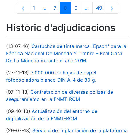
1
...
7
8
9
...
49
Pàgina
Pàgines intermèdies Utilitzeu TAB per n
Pàgina
Pàgina
Pàgina
Pàgines intermèdies 
Pàgina
Històric d'adjudicacions
(13-07-16)
Cartuchos de tinta marca "Epson" para la
Fábrica Nacional De Moneda Y Timbre – Real Casa
De La Moneda durante el año 2016
(27-11-13)
3.000.000 de hojas de papel
fotocopiadora blanco DIN A-4 de 80 g.
(07-11-13)
Contratación de diversas pólizas de
aseguramiento en la FNMT-RCM
(09-10-13)
Actualización del entorno de
digitalización de la FNMT-RCM
(29-07-13)
Servicio de implantación de la plataforma