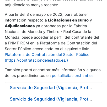
adjudicacions menys recents:
Mostra/Amaga
A partir del 3 de mayo de 2022, para obtener
información respecto a
Licitaciones en curso
y
Mostra/Amaga
Adjudicaciones
ya aprobadas por la Fábrica
Mostra/Amaga
Nacional de Moneda y Timbre - Real Casa de la
Moneda, puede acceder al perfil del contratante del
a FNMT-RCM en la Plataforma de Contratación del
Sector Público accediendo en el siguiente link:
Plataforma de Contratación del Sector Público
(https://contrataciondelestado.es/)
También podrá encontrar más información y algunos
de los procedimientos en
portallicitacion.fnmt.es
Servicio de Seguridad (Vigilancia, Protección y Control) en los centros de la FNMT-RCM en Burgos
Mostra/Amaga
Servicio de Seguridad (Vigilancia, Protección y Control) en los centros de la FNMT-RCM en Madrid