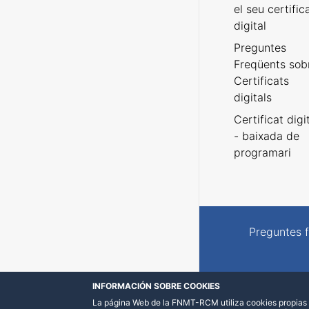
el seu certific
digital
Preguntes
Freqüents sob
Certificats
digitals
Certificat digi
- baixada de
programari
Preguntes 
INFORMACIÓN SOBRE COOKIES
La página Web de la FNMT-RCM utiliza cookies propias y