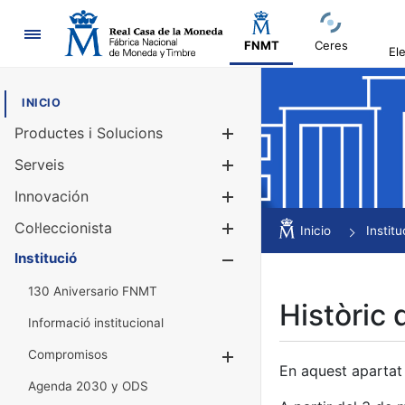
Navegació
FNMT
Ceres
El
INICIO
Productes i Solucions
Mostra/Amag
Serveis
Mostra/Amag
Innovación
Mostra/Amag
Col·leccionista
Mostra/Amag
Inicio
Institu
Institució
Mostra/Amag
130 Aniversario FNMT
Històric 
Informació institucional
Compromisos
Mostra/Amaga
En aquest apartat 
Agenda 2030 y ODS