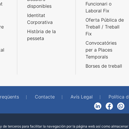
at
Funcionari o
disponibles
Laboral Fix
Identitat
Oferta Pública de
Corporativa
re
Treball / Treball
Història de la
Fix
pesseta
Convocatóries
tal
per a Places
Temporals
Borses de treball
freqüents
Contacte
Avís Legal
Política d
LinkedIn
Facebook
WhatsApp
 de terceros para facilitar la navegación por la página web así como almacenar 