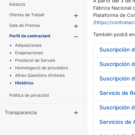
A partir del 3 de
Estatuts
Fábrica Nacional 
Plataforma de Cont
Ofertes de Treball
Mostra/Amaga
(https://contratac
Sala de Premsa
Mostra/Amaga
También podrá enc
Perfil de contractant
Mostra/Amaga
Adquisiciones
Enajenaciones
Prestació de Serveis
Homologació de proveïdors
Altres Qüestions d'Interès
Histórico
Servicio de 
Política de privacitat
Suscripción d
Transparencia
Mostra/Amag