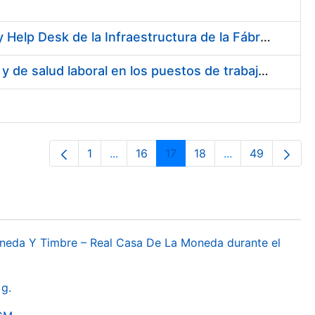
Servicios de Soporte y Mantenimiento de Licencias de Software y Help Desk de la Infraestructura de la Fábrica Nacional de Moneda y Timbre-Real Casa de la Moneda
Servicio de Realización de la evaluación de Riesgos Psicosociales y de salud laboral en los puestos de trabajo de la FNMT-RCM
1
...
16
17
18
...
49
Pàgina
Pàgines intermèdies Utilitzeu TAB per
Pàgina
Pàgina
Pàgina
Pàgines intermèd
Pàgina
oneda Y Timbre – Real Casa De La Moneda durante el
g.