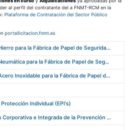
ciones en curso
y
Adjudicaciones
ya aprobadas por la
er al perfil del contratante del a FNMT-RCM en la
k:
Plataforma de Contratación del Sector Público
en
portallicitacion.fnmt.es
Suscripción de Acuerdo Marco para el Suministro de Material de Hierro para la Fábrica de Papel de Seguridad de la FNMT-RCM en Burgos
Suscripción de Acuerdo Marco para el Suministro de Material de Neumática para la Fábrica de Papel de Seguridad de la FNMT-RCM en Burgos
Suscripción de Acuerdo Marco para el Suministro de Material de Acero Inoxidable para la Fábrica de Papel de Seguridad de la FNMT-RCM en Burgos
rotección Individual (EPI’s)
Servicios de Adquisición e Implantación de un Sistema de Gestión Corporativa e Integrada de la Prevención de Riesgos Laborales