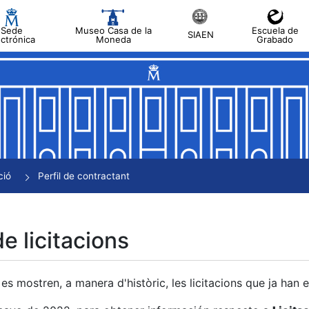
Sede
Museo Casa de la
Escuela de
SIAEN
ectrónica
Moneda
Grabado
a
a
a
a
ció
Perfil de contractant
a
de licitacions
es mostren, a manera d'històric, les licitacions que ja han 