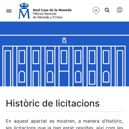
Navegació
Mostra/Amaga
Mostra/Amaga
Mostra/Amaga
Mostra/Amaga
Mostra/Amaga
Històric de licitacions
Mostra/Amaga
En aquest apartat es mostren, a manera d'històric,
les licitacions que ja han estat resoltes, així com les