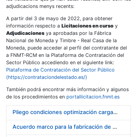
adjudicacions menys recents:
Mostra/Amaga
A partir del 3 de mayo de 2022, para obtener
información respecto a
Licitaciones en curso
y
Mostra/Amaga
Adjudicaciones
ya aprobadas por la Fábrica
Mostra/Amaga
Nacional de Moneda y Timbre - Real Casa de la
Moneda, puede acceder al perfil del contratante del
a FNMT-RCM en la Plataforma de Contratación del
Sector Público accediendo en el siguiente link:
Plataforma de Contratación del Sector Público
(https://contrataciondelestado.es/)
También podrá encontrar más información y algunos
de los procedimientos en
portallicitacion.fnmt.es
Pliego condiciones optimización cargas compras firmado
Mostra/Amaga
Acuerdo marco para la fabricación de piezas