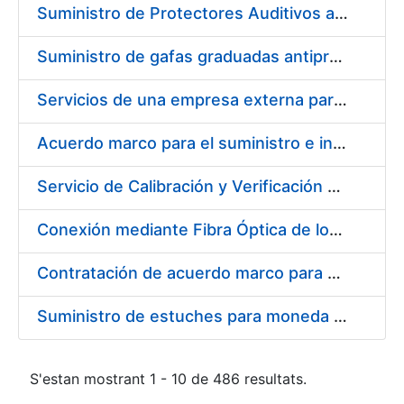
Suministro de Protectores Auditivos a medida para las personas trabajadoras de los Centros de Trabajo de Madrid y Burgos
Suministro de gafas graduadas antiproyecciones para los trabajadores de la FNMT-RCM en los centros de trabajo de Madrid y Burgos
Servicios de una empresa externa para el asesoramiento y resolución de los recursos de alzada que se presentan relacionados con procesos de selección para la FNMT-RCM
Acuerdo marco para el suministro e instalación de persianas, estores y otros complementos
Servicio de Calibración y Verificación Externa de los Equipos de Medición del Servicio de Prevención de la FNMT-RCM
Conexión mediante Fibra Óptica de los Centros de Proceso de Datos (CPDs) de las sedes de la FNMT-RCM de Burgos y Madrid
Contratación de acuerdo marco para el Suministro de Material de Electricidad para la Fábrica Nacional de Moneda y Timbre-Real Casa de la Moneda en su centro de trabajo de Burgos
Suministro de estuches para moneda de 30 €
S'estan mostrant 1 - 10 de 486 resultats.