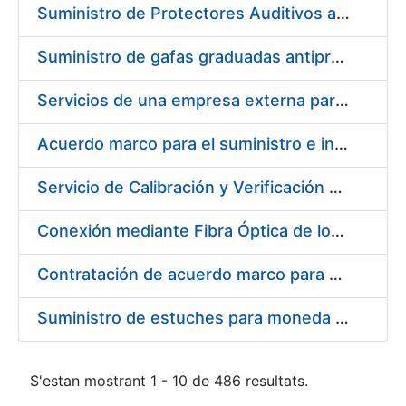
Suministro de Protectores Auditivos a medida para las personas trabajadoras de los Centros de Trabajo de Madrid y Burgos
Suministro de gafas graduadas antiproyecciones para los trabajadores de la FNMT-RCM en los centros de trabajo de Madrid y Burgos
Servicios de una empresa externa para el asesoramiento y resolución de los recursos de alzada que se presentan relacionados con procesos de selección para la FNMT-RCM
Acuerdo marco para el suministro e instalación de persianas, estores y otros complementos
Servicio de Calibración y Verificación Externa de los Equipos de Medición del Servicio de Prevención de la FNMT-RCM
Conexión mediante Fibra Óptica de los Centros de Proceso de Datos (CPDs) de las sedes de la FNMT-RCM de Burgos y Madrid
Contratación de acuerdo marco para el Suministro de Material de Electricidad para la Fábrica Nacional de Moneda y Timbre-Real Casa de la Moneda en su centro de trabajo de Burgos
Suministro de estuches para moneda de 30 €
S'estan mostrant 1 - 10 de 486 resultats.