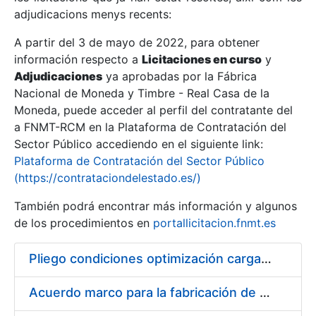
adjudicacions menys recents:
Mostra/Amaga
A partir del 3 de mayo de 2022, para obtener
información respecto a
Licitaciones en curso
y
Mostra/Amaga
Adjudicaciones
ya aprobadas por la Fábrica
Mostra/Amaga
Nacional de Moneda y Timbre - Real Casa de la
Moneda, puede acceder al perfil del contratante del
a FNMT-RCM en la Plataforma de Contratación del
Sector Público accediendo en el siguiente link:
Plataforma de Contratación del Sector Público
(https://contrataciondelestado.es/)
También podrá encontrar más información y algunos
de los procedimientos en
portallicitacion.fnmt.es
Pliego condiciones optimización cargas compras firmado
Mostra/Amaga
Acuerdo marco para la fabricación de piezas