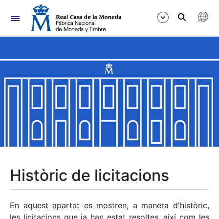
Navegació
Mostra/Amaga
Mostra/Amaga
Mostra/Amaga
Mostra/Amaga
Mostra/Amaga
Històric de licitacions
Mostra/Amaga
En aquest apartat es mostren, a manera d'històric,
les licitacions que ja han estat resoltes, així com les