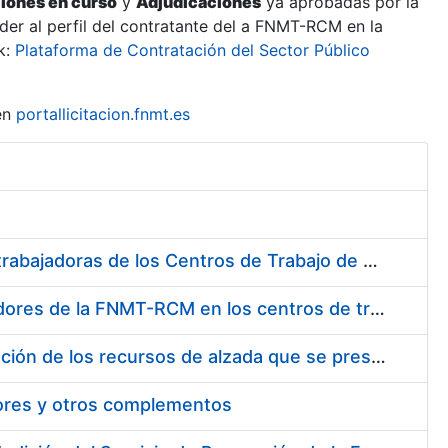
ciones en curso
y
Adjudicaciones
ya aprobadas por la
er al perfil del contratante del a FNMT-RCM en la
k:
Plataforma de Contratación del Sector Público
en
portallicitacion.fnmt.es
Suministro de Protectores Auditivos a medida para las personas trabajadoras de los Centros de Trabajo de Madrid y Burgos
Suministro de gafas graduadas antiproyecciones para los trabajadores de la FNMT-RCM en los centros de trabajo de Madrid y Burgos
Servicios de una empresa externa para el asesoramiento y resolución de los recursos de alzada que se presentan relacionados con procesos de selección para la FNMT-RCM
tores y otros complementos