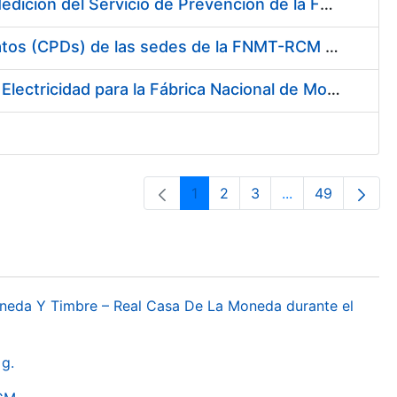
Servicio de Calibración y Verificación Externa de los Equipos de Medición del Servicio de Prevención de la FNMT-RCM
Conexión mediante Fibra Óptica de los Centros de Proceso de Datos (CPDs) de las sedes de la FNMT-RCM de Burgos y Madrid
Contratación de acuerdo marco para el Suministro de Material de Electricidad para la Fábrica Nacional de Moneda y Timbre-Real Casa de la Moneda en su centro de trabajo de Burgos
1
2
3
...
49
Pàgina
Pàgina
Pàgina
Pàgines intermèd
Pàgina
oneda Y Timbre – Real Casa De La Moneda durante el
g.