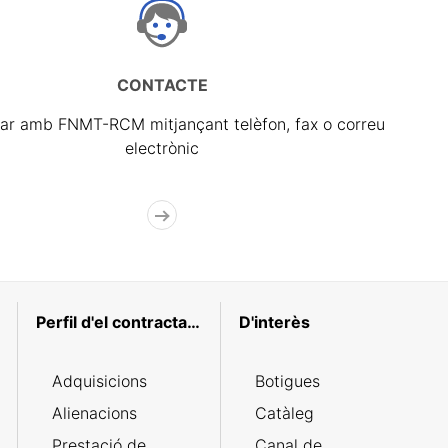
CONTACTE
ar amb FNMT-RCM mitjançant telèfon, fax o correu
electrònic
Perfil d'el contractant
D'interès
Adquisicions
Botigues
Alienacions
Catàleg
Prestació de
Canal de