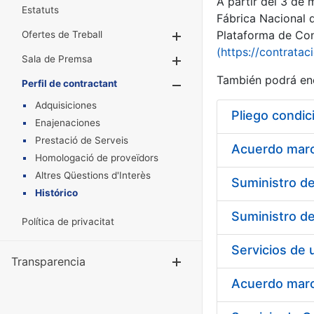
A partir del 3 de
Estatuts
Fábrica Nacional 
Plataforma de Cont
Ofertes de Treball
Mostra/Amaga
(https://contratac
Sala de Premsa
Mostra/Amaga
También podrá enc
Perfil de contractant
Mostra/Amaga
Adquisiciones
Pliego condic
Enajenaciones
Prestació de Serveis
Acuerdo marco
Homologació de proveïdors
Altres Qüestions d'Interès
Histórico
Política de privacitat
Transparencia
Mostra/Amag
Acuerdo marco