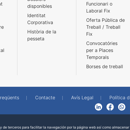
at
Funcionari o
disponibles
Laboral Fix
Identitat
Oferta Pública de
Corporativa
re
Treball / Treball
Història de la
Fix
pesseta
Convocatóries
tal
per a Places
Temporals
Borses de treball
freqüents
Contacte
Avís Legal
Política d
LinkedIn
Facebook
WhatsApp
 de terceros para facilitar la navegación por la página web así como almacenar 