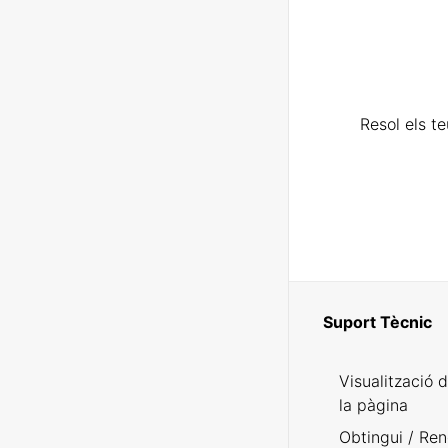
Resol els t
Suport Tècnic
Visualització 
la pàgina
Obtingui / Ren