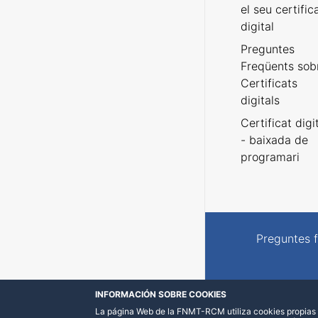
el seu certific
digital
Preguntes
Freqüents sob
Certificats
digitals
Certificat digi
- baixada de
programari
Preguntes 
INFORMACIÓN SOBRE COOKIES
La página Web de la FNMT-RCM utiliza cookies propias y