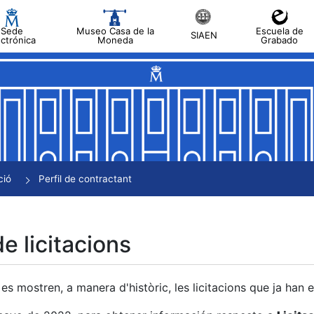
Sede
Museo Casa de la
Escuela de
SIAEN
ectrónica
Moneda
Grabado
a
a
a
a
ció
Perfil de contractant
a
de licitacions
es mostren, a manera d'històric, les licitacions que ja han 