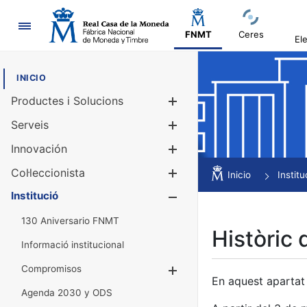
Navegació
FNMT
Ceres
El
INICIO
Productes i Solucions
Mostra/Amag
Serveis
Mostra/Amag
Innovación
Mostra/Amag
Col·leccionista
Mostra/Amag
Inicio
Institu
Institució
Mostra/Amag
130 Aniversario FNMT
Històric 
Informació institucional
Compromisos
Mostra/Amaga
En aquest apartat 
Agenda 2030 y ODS