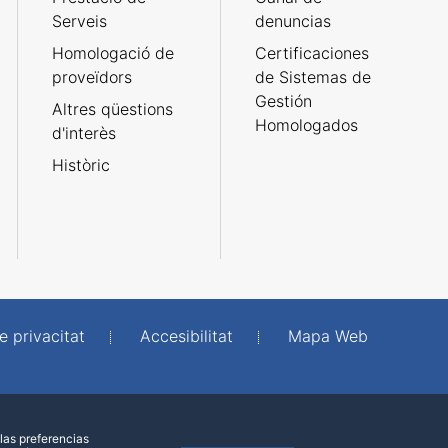
Serveis
denuncias
Homologació de
Certificaciones
proveïdors
de Sistemas de
Gestión
Altres qüestions
Homologados
d'interès
Històric
e privacitat
Accesibilitat
Mapa Web
las preferencias