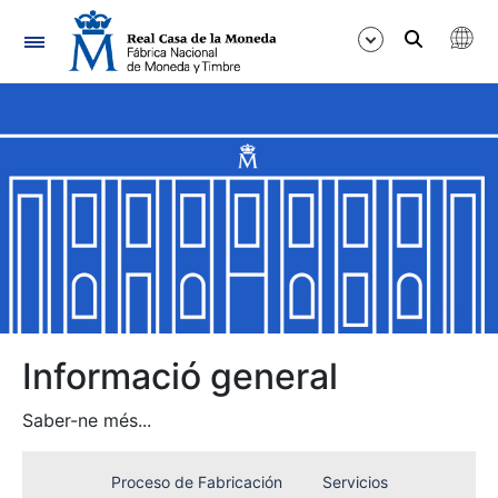
Navegació
Mostra/Amaga
Mostra/Amaga
Mostra/Amaga
Informació general
Mostra/Amaga
Saber-ne més...
Proceso de Fabricación
Servicios