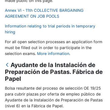
made public on this page.
Annex VI - 11th COLLECTIVE BARGAINING
Show/Hide
AGREEMENT ON JOB POOLS
Information relating to trial periods in temporary
hiring
For all open selection processes an application form
must be filled out in order to participate in the
selection exams.
More information
.
Ayudante de la Instalación de
Show/Hide
Preparación de Pastas. Fábrica de
Show/Hide
Papel
Bolsa resultante del proceso de selección OE 19/25
para cubrir plazas por oferta de empleo público de
Show/Hide
Ayudante de la Instalación de Preparación de Pastas
(nivel 6) en la Fábrica de Papel.