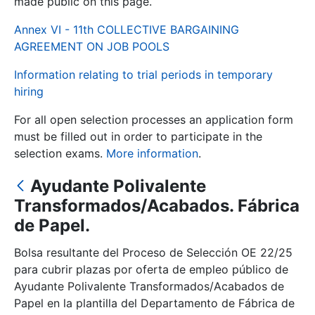
made public on this page.
Annex VI - 11th COLLECTIVE BARGAINING
Show/Hide
AGREEMENT ON JOB POOLS
Information relating to trial periods in temporary
hiring
For all open selection processes an application form
must be filled out in order to participate in the
selection exams.
More information
.
Ayudante Polivalente
Show/Hide
Transformados/Acabados. Fábrica
Show/Hide
de Papel.
Bolsa resultante del Proceso de Selección OE 22/25
para cubrir plazas por oferta de empleo público de
Show/Hide
Ayudante Polivalente Transformados/Acabados de
Papel en la plantilla del Departamento de Fábrica de