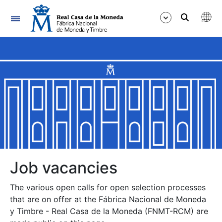
Navigation
Show/Hide
Show/Hide
Show/Hide
Show/Hide
Show/Hide
Job vacancies
The various open calls for open selection processes
Show/Hide
that are on offer at the Fábrica Nacional de Moneda
y Timbre - Real Casa de la Moneda (FNMT-RCM) are