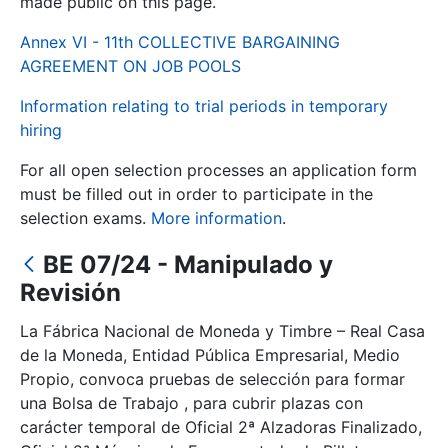
made public on this page.
Annex VI - 11th COLLECTIVE BARGAINING
Show/Hide
AGREEMENT ON JOB POOLS
Information relating to trial periods in temporary
hiring
For all open selection processes an application form
must be filled out in order to participate in the
selection exams.
More information
.
BE 07/24 - Manipulado y
Show/Hide
Revisión
Show/Hide
La Fábrica Nacional de Moneda y Timbre – Real Casa
de la Moneda, Entidad Pública Empresarial, Medio
Propio, convoca pruebas de selección para formar
Show/Hide
una Bolsa de Trabajo , para cubrir plazas con
carácter temporal de Oficial 2ª Alzadoras Finalizado,