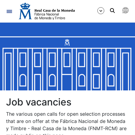
Navigation
Show/Hide
Show/Hide
Show/Hide
Show/Hide
Show/Hide
Job vacancies
The various open calls for open selection processes
Show/Hide
that are on offer at the Fábrica Nacional de Moneda
y Timbre - Real Casa de la Moneda (FNMT-RCM) are