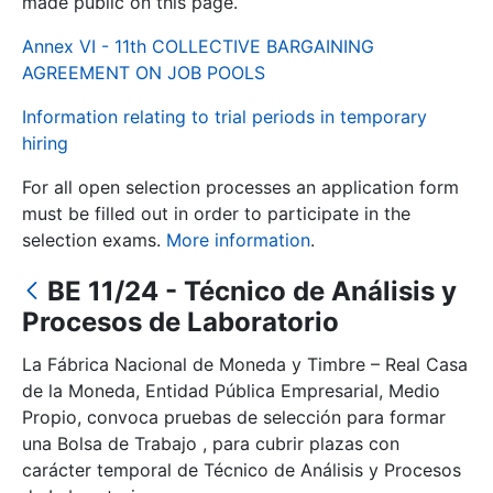
made public on this page.
Annex VI - 11th COLLECTIVE BARGAINING
Show/Hide
AGREEMENT ON JOB POOLS
Information relating to trial periods in temporary
hiring
For all open selection processes an application form
must be filled out in order to participate in the
selection exams.
More information
.
BE 11/24 - Técnico de Análisis y
Show/Hide
Procesos de Laboratorio
Show/Hide
La Fábrica Nacional de Moneda y Timbre – Real Casa
de la Moneda, Entidad Pública Empresarial, Medio
Propio, convoca pruebas de selección para formar
Show/Hide
una Bolsa de Trabajo , para cubrir plazas con
carácter temporal de Técnico de Análisis y Procesos