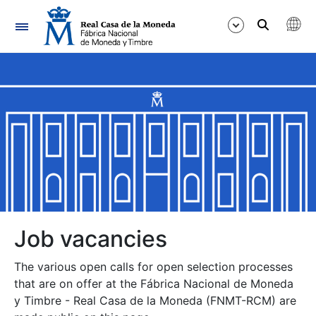
Navigation
Show/Hide
Show/Hide
Show/Hide
Show/Hide
Show/Hide
Job vacancies
The various open calls for open selection processes
Show/Hide
that are on offer at the Fábrica Nacional de Moneda
y Timbre - Real Casa de la Moneda (FNMT-RCM) are