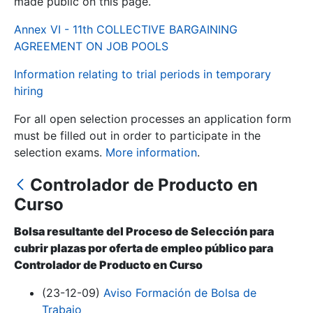
made public on this page.
Annex VI - 11th COLLECTIVE BARGAINING
Show/Hide
AGREEMENT ON JOB POOLS
Information relating to trial periods in temporary
hiring
For all open selection processes an application form
must be filled out in order to participate in the
selection exams.
More information
.
Controlador de Producto en
Show/Hide
Curso
Show/Hide
Bolsa resultante del Proceso de Selección para
cubrir plazas por oferta de empleo público para
Controlador de Producto en Curso
Show/Hide
(23-12-09)
Aviso Formación de Bolsa de
Trabajo