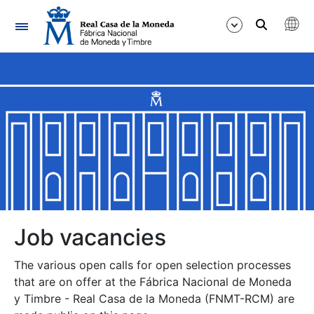
Navigation
Show/Hide
Show/Hide
Show/Hide
Show/Hide
Show/Hide
Job vacancies
The various open calls for open selection processes
Show/Hide
that are on offer at the Fábrica Nacional de Moneda
y Timbre - Real Casa de la Moneda (FNMT-RCM) are