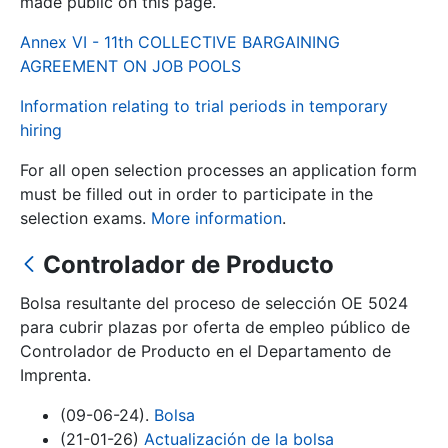
made public on this page.
Annex VI - 11th COLLECTIVE BARGAINING
Show/Hide
AGREEMENT ON JOB POOLS
Information relating to trial periods in temporary
hiring
For all open selection processes an application form
must be filled out in order to participate in the
selection exams.
More information
.
Controlador de Producto
Show/Hide
Show/Hide
Bolsa resultante del proceso de selección OE 5024
para cubrir plazas por oferta de empleo público de
Controlador de Producto en el Departamento de
Imprenta.
Show/Hide
(09-06-24).
Bolsa
(21-01-26)
Actualización de la bolsa