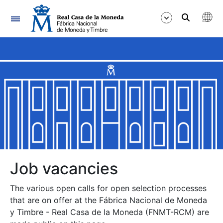
Navigation
Show/Hide
Show/Hide
Show/Hide
Show/Hide
Show/Hide
Job vacancies
The various open calls for open selection processes
Show/Hide
that are on offer at the Fábrica Nacional de Moneda
y Timbre - Real Casa de la Moneda (FNMT-RCM) are