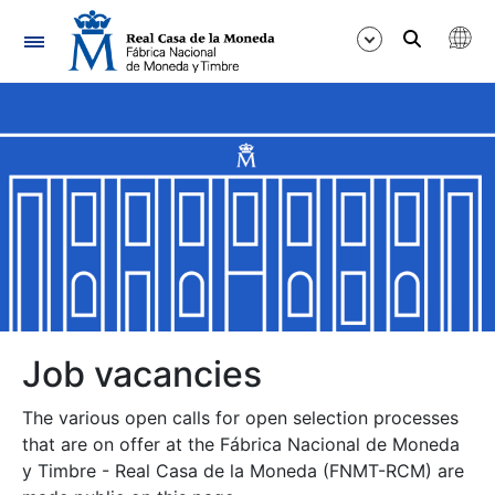
Navigation
Show/Hide
Show/Hide
Show/Hide
Show/Hide
Show/Hide
Job vacancies
The various open calls for open selection processes
Show/Hide
that are on offer at the Fábrica Nacional de Moneda
y Timbre - Real Casa de la Moneda (FNMT-RCM) are