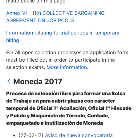
made public on this page.
Annex VI - 11th COLLECTIVE BARGAINING
Show/Hide
AGREEMENT ON JOB POOLS
Information relating to trial periods in temporary
hiring
For all open selection processes an application form
must be filled out in order to participate in the
selection exams.
More information
.
Moneda 2017
Show/Hide
Show/Hide
Proceso de selección libre para formar una Bolsa
de Trabajo en para cubrir plazas con carácter
temporal de Oficial 1ª Acuñación, Oficial 1ª Hincado
y Pulido y Maquinista de Tórculo, Contado,
Show/Hide
empaquetado e Inutilización de Moneda
(27-02-17)
Aviso de nueva convocatoria