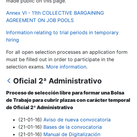
made public on this page.
Annex VI - 11th COLLECTIVE BARGAINING
Show/Hide
AGREEMENT ON JOB POOLS
Information relating to trial periods in temporary
hiring
For all open selection processes an application form
must be filled out in order to participate in the
selection exams.
More information
.
Oficial 2ª Administrativo
Show/Hide
Show/Hide
Proceso de selección libre para formar una Bolsa
de Trabajo para cubrir plazas con carácter temporal
de Oficial 2ª Administrativo
Show/Hide
(21-01-16)
Aviso de nueva convocatoria
(21-01-16)
Bases de la convocatoria
(21-01-16)
Manual de Digitalización