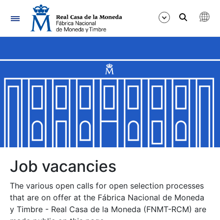
Navigation
Show/Hide
Show/Hide
Show/Hide
Show/Hide
Show/Hide
Job vacancies
The various open calls for open selection processes
Show/Hide
that are on offer at the Fábrica Nacional de Moneda
y Timbre - Real Casa de la Moneda (FNMT-RCM) are