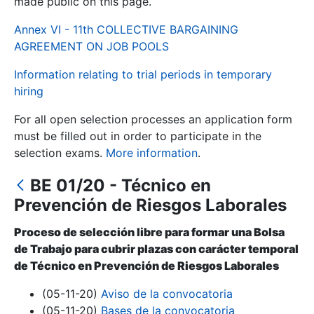
made public on this page.
Annex VI - 11th COLLECTIVE BARGAINING
Show/Hide
AGREEMENT ON JOB POOLS
Information relating to trial periods in temporary
hiring
For all open selection processes an application form
must be filled out in order to participate in the
selection exams.
More information
.
BE 01/20 - Técnico en
Show/Hide
Prevención de Riesgos Laborales
Show/Hide
Proceso de selección libre para formar una Bolsa
de Trabajo para cubrir plazas con carácter temporal
de Técnico en Prevención de Riesgos Laborales
Show/Hide
(05-11-20)
Aviso de la convocatoria
(05-11-20)
Bases de la convocatoria