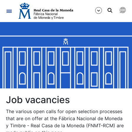
Navigation
Show/Hide
Show/Hide
Show/Hide
Show/Hide
Show/Hide
Job vacancies
The various open calls for open selection processes
Show/Hide
that are on offer at the Fábrica Nacional de Moneda
y Timbre - Real Casa de la Moneda (FNMT-RCM) are