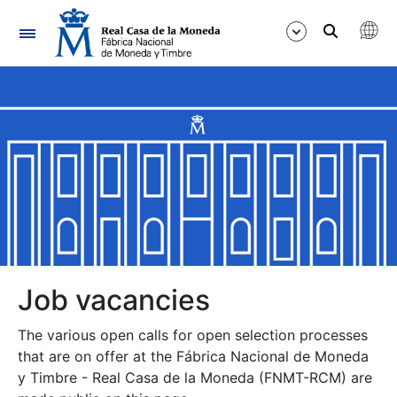
Navigation
Show/Hide
Show/Hide
Show/Hide
Show/Hide
Show/Hide
Job vacancies
The various open calls for open selection processes
Show/Hide
that are on offer at the Fábrica Nacional de Moneda
y Timbre - Real Casa de la Moneda (FNMT-RCM) are