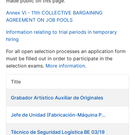
made public on this page.
Annex VI - 11th COLLECTIVE BARGAINING
Show/Hide
AGREEMENT ON JOB POOLS
Information relating to trial periods in temporary
hiring
For all open selection processes an application form
must be filled out in order to participate in the
selection exams.
More information
.
Show/Hide
Title
Item Act
Show/Hide
Grabador Artístico Auxiliar de Originales
Jefe de Unidad (Fabricación-Máquina Papel) en Fábrica de Papel (Burgos)
Show/Hide
Técnico de Seguridad Logística BE 03/19