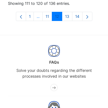
Showing 111 to 120 of 136 entries.
1
...
11
12
13
14
Page
Intermediate Pages Use TAB to naviga
Page
Page
Page
Page
FAQs
Solve your doubts regarding the different
processes involved in our websites