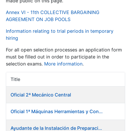
made public on this page.
Annex VI - 11th COLLECTIVE BARGAINING
Show/Hide
AGREEMENT ON JOB POOLS
Information relating to trial periods in temporary
hiring
For all open selection processes an application form
must be filled out in order to participate in the
selection exams.
More information
.
Show/Hide
Title
Item Act
Show/Hide
Oficial 2ª Mecánico Central
Oficial 1ª Máquinas Herramientas y Control Numérico
Show/Hide
Ayudante de la Instalación de Preparación de Pastas