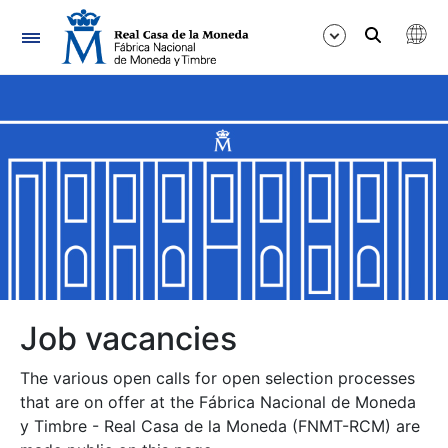
Navigation
Show/Hide
Show/Hide
Show/Hide
Show/Hide
Show/Hide
Job vacancies
The various open calls for open selection processes
Show/Hide
that are on offer at the Fábrica Nacional de Moneda
y Timbre - Real Casa de la Moneda (FNMT-RCM) are