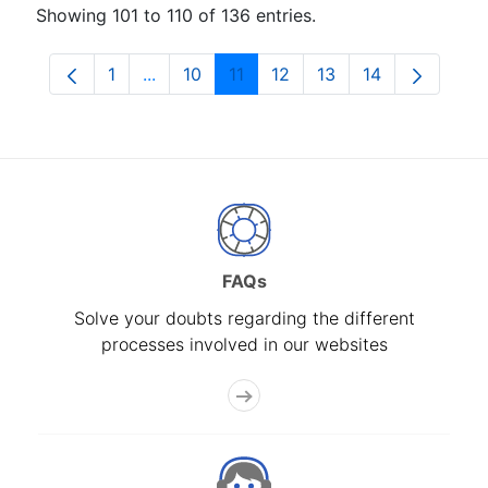
Showing 101 to 110 of 136 entries.
1
...
10
11
12
13
14
Page
Intermediate Pages Use TAB to navigate.
Page
Page
Page
Page
Page
FAQs
Solve your doubts regarding the different
processes involved in our websites