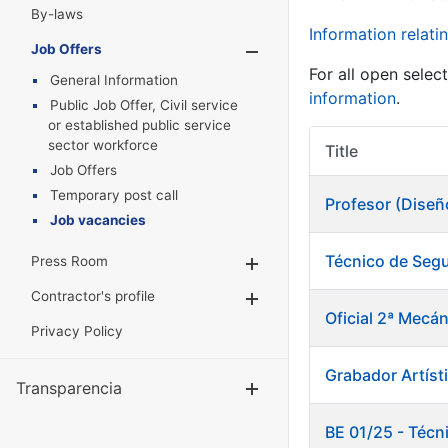
By-laws
Information relatin
Job Offers
Show/Hide
For all open selec
General Information
information
.
Public Job Offer, Civil service
or established public service
sector workforce
Title
Job Offers
Temporary post call
Profesor (Diseñ
Job vacancies
Técnico de Segu
Press Room
Show/Hide
Contractor's profile
Show/Hide
Oficial 2ª Mecán
Privacy Policy
Grabador Artísti
Transparencia
Show/Hide
BE 01/25 - Técn