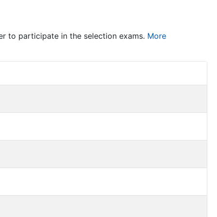
er to participate in the selection exams.
More
Item Act