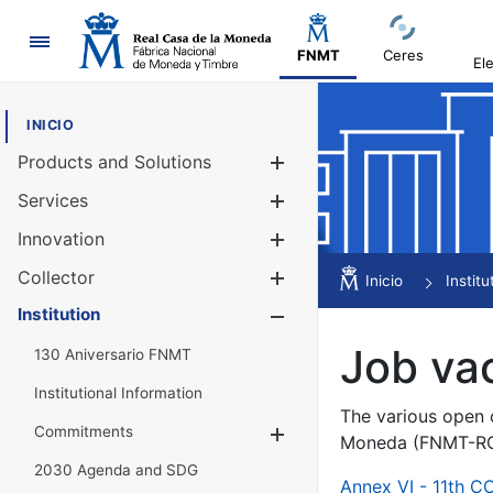
Navigation
FNMT
Ceres
El
INICIO
Products and Solutions
Show/Hide
Services
Show/Hide
Innovation
Show/Hide
Collector
Show/Hide
Inicio
Institu
Institution
Show/Hide
Job va
130 Aniversario FNMT
Institutional Information
The various open c
Commitments
Show/Hide
Moneda (FNMT-RCM
2030 Agenda and SDG
Annex VI - 11th