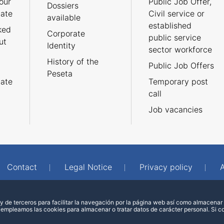
our
Public Job Offer,
Dossiers
cate
Civil service or
available
established
ked
Corporate
public service
ut
Identity
sector workforce
History of the
Public Job Offers
Peseta
cate
Temporary post
call
Job vacancies
Contact
Legal Notice
Privacy policy
A
 de terceros para facilitar la navegación por la página web así como almacenar 
 empleamos las cookies para almacenar o tratar datos de carácter personal. Si 