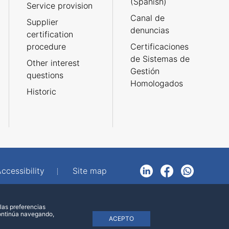
(Spanish)
Service provision
Canal de
Supplier
denuncias
certification
procedure
Certificaciones
de Sistemas de
Other interest
Gestión
questions
Homologados
Historic
ccessibility
Site map
LinkedIn
Facebook
WhatsApp
las preferencias
continúa navegando,
ACEPTO