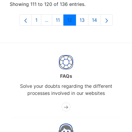
Showing 111 to 120 of 136 entries.
1
...
11
12
13
14
Page
Intermediate Pages Use TAB to naviga
Page
Page
Page
Page
FAQs
Solve your doubts regarding the different
processes involved in our websites