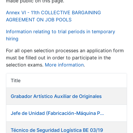
made public on this page.
Annex VI - 11th COLLECTIVE BARGAINING
Show/Hide
AGREEMENT ON JOB POOLS
Information relating to trial periods in temporary
hiring
For all open selection processes an application form
must be filled out in order to participate in the
selection exams.
More information
.
Show/Hide
Title
Item Act
Show/Hide
Grabador Artístico Auxiliar de Originales
Jefe de Unidad (Fabricación-Máquina Papel) en Fábrica de Papel (Burgos)
Show/Hide
Técnico de Seguridad Logística BE 03/19