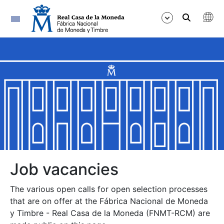
Navigation
Show/Hide
Show/Hide
Show/Hide
Show/Hide
Show/Hide
Job vacancies
The various open calls for open selection processes
Show/Hide
that are on offer at the Fábrica Nacional de Moneda
y Timbre - Real Casa de la Moneda (FNMT-RCM) are