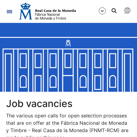
Navigation
Show/Hide
Show/Hide
Show/Hide
Show/Hide
Show/Hide
Job vacancies
The various open calls for open selection processes
Show/Hide
that are on offer at the Fábrica Nacional de Moneda
y Timbre - Real Casa de la Moneda (FNMT-RCM) are