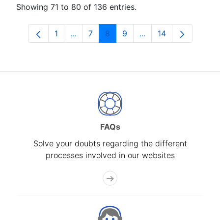
Showing 71 to 80 of 136 entries.
1
...
7
8
9
...
14
Page
Intermediate Pages Use TAB to navigat
Page
Page
Page
Intermediate Pages U
Page
FAQs
Solve your doubts regarding the different
processes involved in our websites