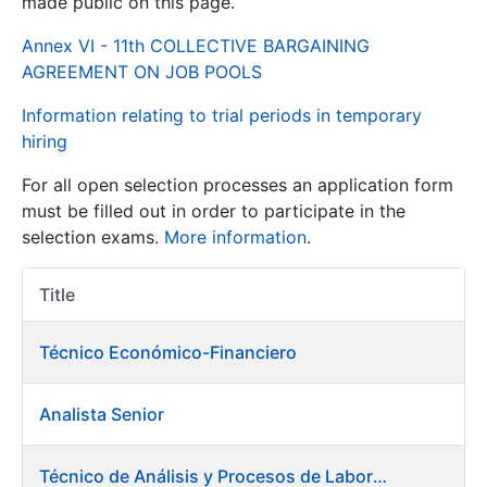
made public on this page.
Annex VI - 11th COLLECTIVE BARGAINING
Show/Hide
AGREEMENT ON JOB POOLS
Information relating to trial periods in temporary
hiring
For all open selection processes an application form
must be filled out in order to participate in the
selection exams.
More information
.
Show/Hide
Title
Item Act
Show/Hide
Técnico Económico-Financiero
Analista Senior
Show/Hide
Técnico de Análisis y Procesos de Laboratorio