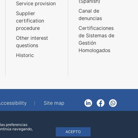
(Spanish)
Service provision
Canal de
Supplier
denuncias
certification
procedure
Certificaciones
de Sistemas de
Other interest
Gestión
questions
Homologados
Historic
ccessibility
Site map
LinkedIn
Facebook
WhatsApp
las preferencias
continúa navegando,
ACEPTO