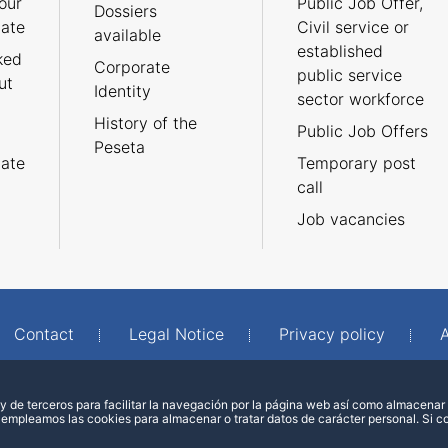
our
Public Job Offer,
Dossiers
cate
Civil service or
available
established
ked
Corporate
public service
ut
Identity
sector workforce
History of the
Public Job Offers
Peseta
cate
Temporary post
call
Job vacancies
Contact
Legal Notice
Privacy policy
A
 de terceros para facilitar la navegación por la página web así como almacenar 
 empleamos las cookies para almacenar o tratar datos de carácter personal. Si 