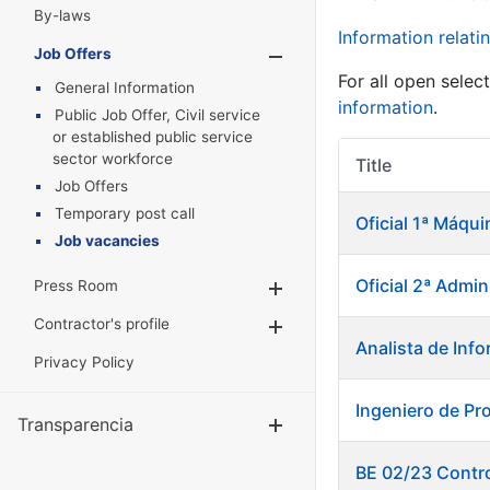
By-laws
Information relatin
Job Offers
Show/Hide
For all open selec
General Information
information
.
Public Job Offer, Civil service
or established public service
sector workforce
Title
Job Offers
Temporary post call
Oficial 1ª Máqui
Job vacancies
Oficial 2ª Admin
Press Room
Show/Hide
Contractor's profile
Show/Hide
Analista de Info
Privacy Policy
Ingeniero de Pr
Transparencia
Show/Hide
BE 02/23 Contro