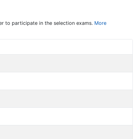
er to participate in the selection exams.
More
Item Act