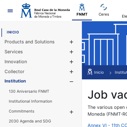
Navigation
FNMT
Ceres
El
INICIO
Products and Solutions
Show/Hide
Services
Show/Hide
Innovation
Show/Hide
Collector
Show/Hide
Inicio
Institu
Institution
Show/Hide
Job va
130 Aniversario FNMT
Institutional Information
The various open c
Commitments
Show/Hide
Moneda (FNMT-RCM
2030 Agenda and SDG
Annex VI - 11th