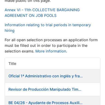
made public on this page.
Annex VI - 11th COLLECTIVE BARGAINING
Show/Hide
AGREEMENT ON JOB POOLS
Information relating to trial periods in temporary
hiring
For all open selection processes an application form
must be filled out in order to participate in the
selection exams.
More information
.
Show/Hide
Title
Item Act
Show/Hide
Oficial 1ª Administrativo con inglés y francés
Revisor de Producción Manipulado Timbre
Show/Hide
BE 04/26 - Ayudante de Procesos Auxiliares. Fábrica de Papel