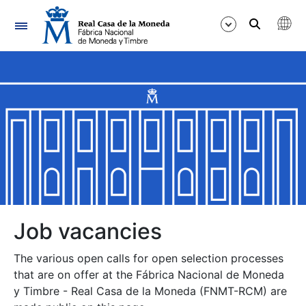
Navigation
Show/Hide
Show/Hide
Show/Hide
Show/Hide
Show/Hide
Job vacancies
The various open calls for open selection processes
Show/Hide
that are on offer at the Fábrica Nacional de Moneda
y Timbre - Real Casa de la Moneda (FNMT-RCM) are