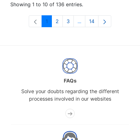
Showing 1 to 10 of 136 entries.
1
2
3
...
14
Page
Page
Page
Intermediate Pages Use T
Page
FAQs
Solve your doubts regarding the different
processes involved in our websites