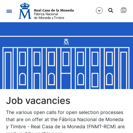
Navigation
Show/Hide
Show/Hide
Show/Hide
Show/Hide
Show/Hide
Job vacancies
The various open calls for open selection processes
Show/Hide
that are on offer at the Fábrica Nacional de Moneda
y Timbre - Real Casa de la Moneda (FNMT-RCM) are