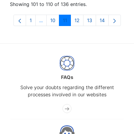
Showing 101 to 110 of 136 entries.
1
...
10
11
12
13
14
Page
Intermediate Pages Use TAB to navigate.
Page
Page
Page
Page
Page
FAQs
Solve your doubts regarding the different
processes involved in our websites