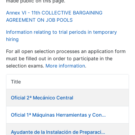
made public on this page.
Annex VI - 11th COLLECTIVE BARGAINING
Show/Hide
AGREEMENT ON JOB POOLS
Information relating to trial periods in temporary
hiring
For all open selection processes an application form
must be filled out in order to participate in the
selection exams.
More information
.
Show/Hide
Title
Item Act
Show/Hide
Oficial 2ª Mecánico Central
Oficial 1ª Máquinas Herramientas y Control Numérico
Show/Hide
Ayudante de la Instalación de Preparación de Pastas