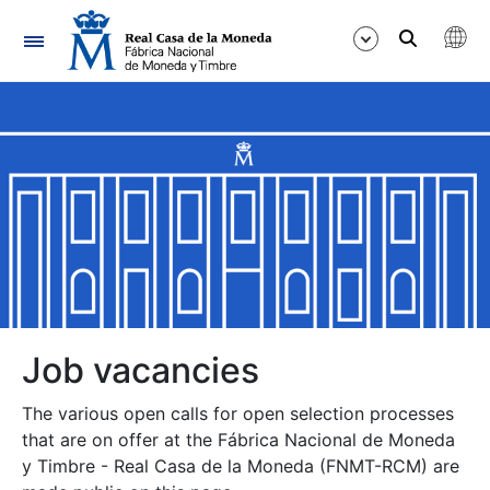
Navigation
Show/Hide
Show/Hide
Show/Hide
Show/Hide
Show/Hide
Job vacancies
The various open calls for open selection processes
Show/Hide
that are on offer at the Fábrica Nacional de Moneda
y Timbre - Real Casa de la Moneda (FNMT-RCM) are