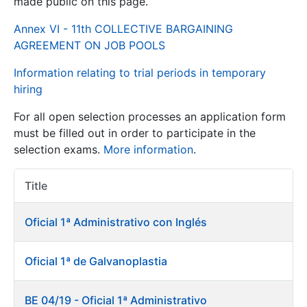
made public on this page.
Annex VI - 11th COLLECTIVE BARGAINING
Show/Hide
AGREEMENT ON JOB POOLS
Information relating to trial periods in temporary
hiring
For all open selection processes an application form
must be filled out in order to participate in the
selection exams.
More information
.
Show/Hide
Title
Item Act
Show/Hide
Oficial 1ª Administrativo con Inglés
Oficial 1ª de Galvanoplastia
Show/Hide
BE 04/19 - Oficial 1ª Administrativo