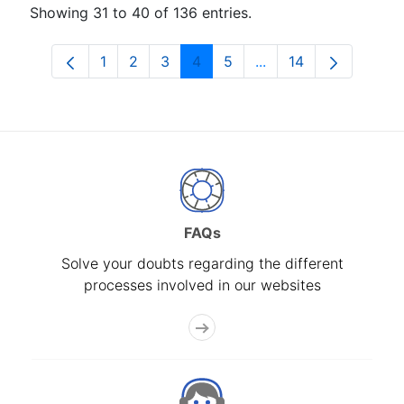
Showing 31 to 40 of 136 entries.
1
2
3
4
5
...
14
Page
Page
Page
Page
Page
Intermediate Pages U
Page
FAQs
Solve your doubts regarding the different
processes involved in our websites