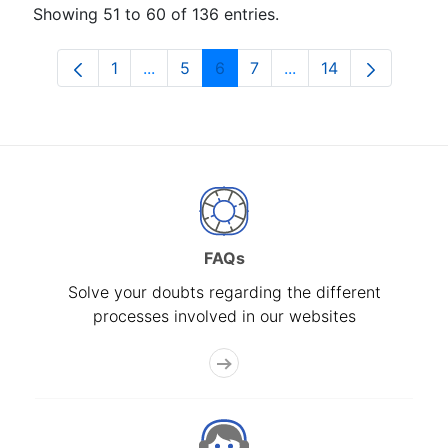
Showing 51 to 60 of 136 entries.
1
...
5
6
7
...
14
Page
Intermediate Pages Use TAB to navigat
Page
Page
Page
Intermediate Pages U
Page
FAQs
Solve your doubts regarding the different
processes involved in our websites