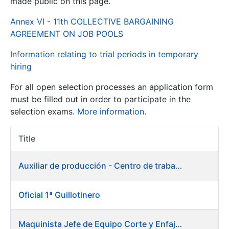
made public on this page.
Annex VI - 11th COLLECTIVE BARGAINING
Show/Hide
AGREEMENT ON JOB POOLS
Information relating to trial periods in temporary
hiring
For all open selection processes an application form
must be filled out in order to participate in the
selection exams.
More information
.
Show/Hide
Title
Item Act
Show/Hide
Auxiliar de producción - Centro de trabajo de Burgos
Oficial 1ª Guillotinero
Show/Hide
Maquinista Jefe de Equipo Corte y Enfajado