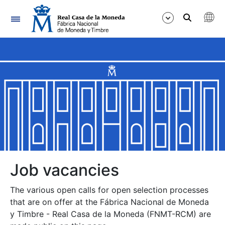
Navigation
Show/Hide
Show/Hide
Show/Hide
Show/Hide
Show/Hide
Job vacancies
The various open calls for open selection processes
Show/Hide
that are on offer at the Fábrica Nacional de Moneda
y Timbre - Real Casa de la Moneda (FNMT-RCM) are